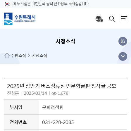
이 누리집은 대한민국 공식 전자정부 누리집입니다.
시정소식
메뉴
수원소식
시정소식
열기
수원소식 시정소식 상세내용(게시판 상세내용으로 제목,등록자명,부서명,전화번호,등록일시,조회수,첨부파일,내용 정보를 제공합니다.)
2025년 상반기 버스정류장 인문학글판 창작글 공모
작성자
진상훈
2025/03/14
1,678
작성일
조회
부서명
문화정책팀
전화번호
031-228-2085