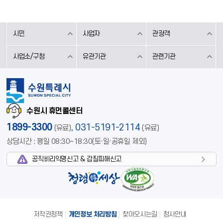
시민
사업자
관광객
사업소/구청
유관기관
관련기관
수원시 휴먼콜센터
1899-3300
,
031-5191-2114
(유료)
(유료)
상담시간 : 평일 08:30~18:30(토·일·공휴일 제외)
공직비리익명신고 & 갑질피해신고
저작권정책
개인정보 처리방침
찾아오시는길
청사안내