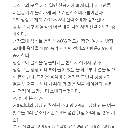
냉장고의 문을 자주 열면 찬공기가 빠져 나가고 그만큼
더운공기가 들어가게 되므로 전력소비가늘어난다.
1회 냉장고 개폐로 0.35%의 전력소비가 증가된다.
냉장고 내부에 음식이 너무 많이 채워지면 전력소모가 증
가한다.
냉장고내 음식물 용량은 60% 정도가 적정. 여기서 냉장
고내에 음식을 10% 증가 시키면 전기소비량은3.6%가
증가한다.
냉장고에 음식을 넣을때에는 반드시 식혀서 넣자.
냉장고는 냉장고 내부에 들어 있는 물체로부터 열을 밖으
로 뽑아낸다. 뜨거운 음식이 들어가면 그만큼 냉장고가
열을 밖으로 내보내기 위해 더 많은 일을 해야한다. 따라
서 전력이 그만큼 더 소비되는것이다.
≪ 효 과 분 석 ≫
200리터의 냉장고 월전력 소비량 29㎾h 냉장고 문 여는
횟수를 4회 감소시키면 1.4% 절감 (1일 24회 열 경우 기
준)
연간 절감액 : 29㎾h × 1.4% × 12월 × 100원/㎾h =