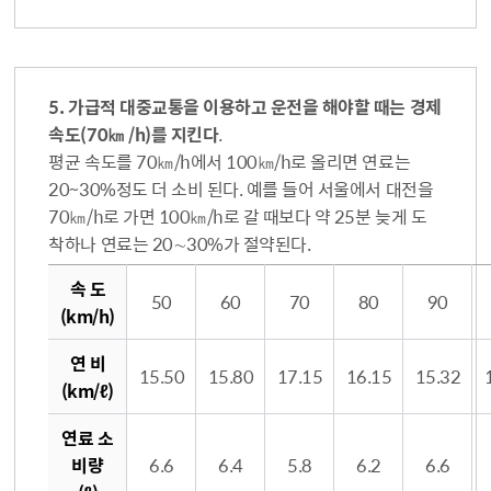
5. 가급적 대중교통을 이용하고 운전을 해야할 때는 경제
속도(70㎞ /h)를 지킨다
.
평균 속도를 70㎞/h에서 100㎞/h로 올리면 연료는
20~30%정도 더 소비 된다. 예를 들어 서울에서 대전을
70㎞/h로 가면 100㎞/h로 갈 때보다 약 25분 늦게 도
착하나 연료는 20∼30%가 절약된다.
속도대비 연비 및 연료소비량 (100Km 주행시)
속 도
50
60
70
80
90
(km/h)
연 비
15.50
15.80
17.15
16.15
15.32
(km/ℓ)
연료 소
비량
6.6
6.4
5.8
6.2
6.6