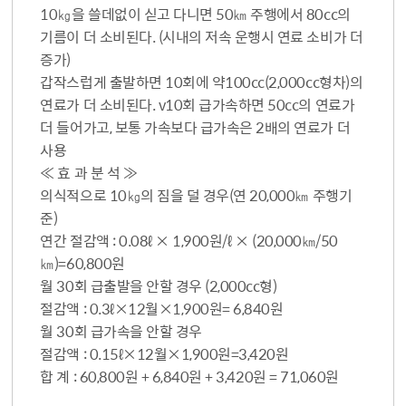
10㎏을 쓸데없이 싣고 다니면 50㎞ 주행에서 80cc의
기름이 더 소비된다. (시내의 저속 운행시 연료 소비가 더
증가)
갑작스럽게 출발하면 10회에 약100cc(2,000cc형차)의
연료가 더 소비된다. v10회 급가속하면 50cc의 연료가
더 들어가고, 보통 가속보다 급가속은 2배의 연료가 더
사용
≪ 효 과 분 석 ≫
의식적으로 10㎏의 짐을 덜 경우(연 20,000㎞ 주행기
준)
연간 절감액 : 0.08ℓ × 1,900원/ℓ × (20,000㎞/50
㎞)=60,800원
월 30회 급출발을 안할 경우 (2,000cc형)
절감액 : 0.3ℓ×12월×1,900원= 6,840원
월 30회 급가속을 안할 경우
절감액 : 0.15ℓ×12월×1,900원=3,420원
합 계 : 60,800원 + 6,840원 + 3,420원 = 71,060원