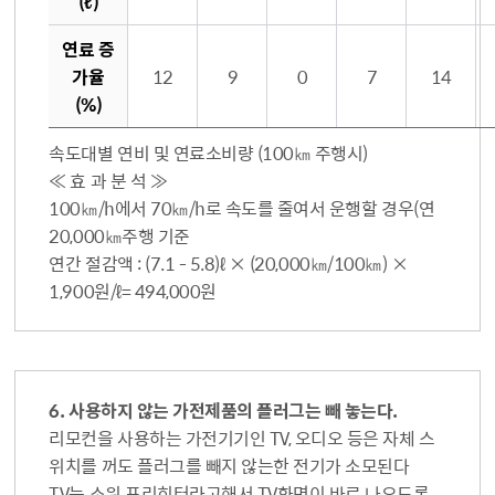
(ℓ)
연료 증
가율
12
9
0
7
14
(%)
속도대별 연비 및 연료소비량 (100㎞ 주행시)
≪ 효 과 분 석 ≫
100㎞/h에서 70㎞/h로 속도를 줄여서 운행할 경우(연
20,000㎞주행 기준
연간 절감액 : (7.1 - 5.8)ℓ × (20,000㎞/100㎞) ×
1,900원/ℓ= 494,000원
6. 사용하지 않는 가전제품의 플러그는 빼 놓는다.
리모컨을 사용하는 가전기기인 TV, 오디오 등은 자체 스
위치를 꺼도 플러그를 빼지 않는한 전기가 소모된다
TV는 소위 프리히터라고해서 TV화면이 바로 나오도록