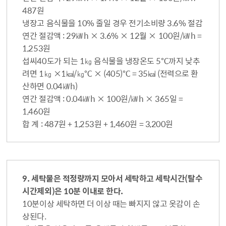
487원
냉장고 음식물을 10% 줄일 경우 전기소비량 3.6% 절감
연간 절감액 : 29㎾h × 3.6% × 12월 × 100원/㎾h =
1,253원
섭씨40도가 되는 1㎏ 음식물을 냉장온도 5℃까지 낮추
려면 1㎏ ×1㎉/㎏℃ × (405)℃ = 35㎉ (전력으로 환
산하면 0.04㎾h)
연간 절감액 : 0.04㎾h × 100원/㎾h × 365일 =
1,460원
합 계 : 487원 + 1,253원 + 1,460원 = 3,200원
9. 세탁물은 적정량까지 모아서 세탁하고 세탁시간(탈수
시간제외)은 10분 이내로 한다.
10분이상 세탁하면 더 이상 때는 빠지지 않고 옷감이 손
상된다.