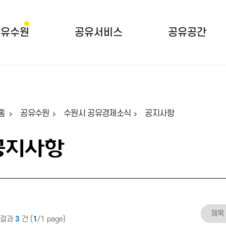
본문 바로가기
공유수원
공유서비스
공유공간
홈
공유수원
수원시 공유경제소식
공지사항
공지사항
색걸과
3
건 (
1
/1 page)