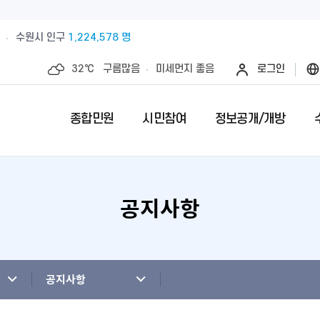
수원시 인구
1,224,578 명
32℃
구름많음
미세먼지
좋음
로그인
종합민원
시민참여
정보공개/개방
공지사항
예산절감내실을 위한 계약심사실시
수원시 민원인의 권리와 의무
제안안내
특례시란
민원서류접수
칭찬합니다
정보공개제
수원시 조
전예약
업제안
직무관련 금품 처리결과 공개
전입시민안내
제안심사 결과
특례시 이야기
무인민원발급
수상내역
사전정보공
부서별팩스
영계획
패공직자 공개
감사·조사결과공개
외국인(외국국적동포)인감신고
특례시 홍보센터
인감증명발급
이달의 친절
수원시 조
청사안내
청사신축비용공개
주민등록증, 등.초본 발급
어디서나민원(
개인정보목
공지사항
행정재산 관리위탁 현황 공개
민원1회방문처리제 안내
사전심사청구
영상정보처
사전상담 예약제 안내
민원후견인제 
연도별 성