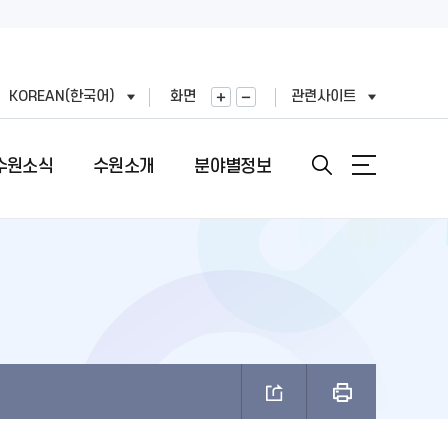
KOREAN(한국어)
화면
관련사이트
수원소식
수원소개
분야별정보
안내
도
직도
원문정보공개
여권민원실 안내
문장(CI)·시기
기
표
번호
정보공개목록
여권의 개요
문장(CI) 변천사
왕(공무원)
직정보 공개
비공개 대상정보 세부기준
여권 신청 (최초, 유효기간 만료)
시정비전(VI)
FAX민원)
적외이용,제3자제공
개인정보처리업무위탁
여권 재발급 및 기재사항변경
마스코트
제도 안내
리기기 운영관리방침
행정심판 재결결과
여권발급 수수료
나무·꽃·새·주 상징종
안내
과평가
여권 교부일 및 수령방법
브랜드 사용승인