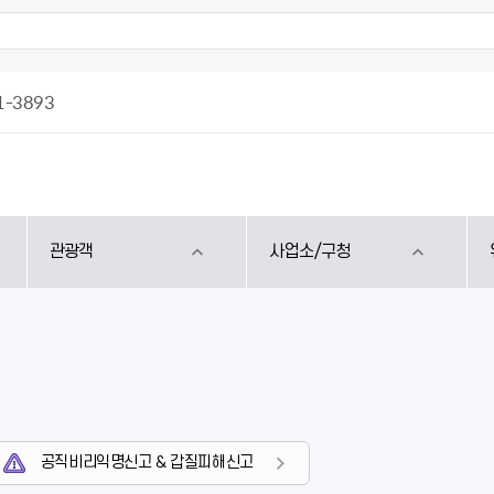
1-3893
관광객
사업소/구청
공직비리익명신고 & 갑질피해신고