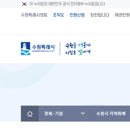
이 누리집은 대한민국 공식 전자정부 누리집입니다.
수원특례시의회
조직도
민원신청
칭찬합니다
여권민원
메뉴
시민제안
수원시보
수원시 유래와역사
시민헌장
새빛민원실 안내
주민참여예산제
공직자재산등록
설문투표
전자책
수원의 노래
수원지명유래
원스톱서비스 사
주민참여예산사
청렴메아리
신청접수
정책실명제
수원시 행정구역
수원시청사의 변천
베테랑이 간다
주민참여예산운
부정청탁 및 부
수원새빛돌봄
수원의 인물
역대시장/부시장
청렴시책공개
경제·기업
수원시 지역화폐
(구)수원만민광장
국내자매·우호도시
국제자매·우호도시
청렴자료실
수원을 아시나요
찾아오시는 길