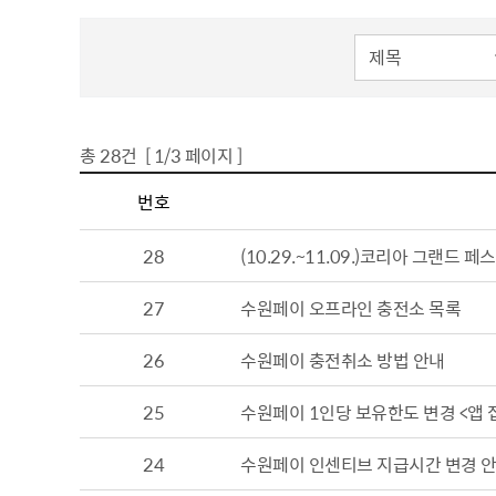
주차장 안내
게시물 검색
공직자 부조리 신고센터
인권정책
위조상품신고안내
시장 업무추진비
인권센터
예산낭비신고센터
부시장 업무추진비
인권위원회 소개
총
28
건 [
1
/3 페이지 ]
공익신고센터
본청 업무추진비
지도로 보는 지역정보
인권위원회 활동
수원시지역화폐 공지사항 목록(게시판 목록으로 번호,제목,작성자명,등록일,조회 정보를 제공합니다.)
복지·보조금 부정수급 및 공공재
사업소 업무추진비
생활지리정보
번호
정부24(인터넷민원발급)
정 부정청구 신고센터
휴먼콜센터
대법원 전자가족관계등록시스템
은닉재산신고센터
수원시 행정정보
28
(10.29.~11.09.)코리아 그랜드 
청탁금지법 신고센터
27
수원페이 오프라인 충전소 목록
바가지요금 신고안내
인권침해신고
출자·출연기관 현황
각 위원회 현황
26
수원페이 충전취소 방법 안내
사용전검사 업무안내
출연기관 경영정보
시민고충처리위원
각 위원회 심의
25
수원페이 1인당 보유한도 변경 <앱 
사용전검사 관련 자료실
출연기관 결산정보
고충민원 신청
사용전검사 관계 법규
고충민원 자료실
24
수원페이 인센티브 지급시간 변경 안내 
감리원 배치신고 업무 안내
정보통신설비 유지보수·관리 업