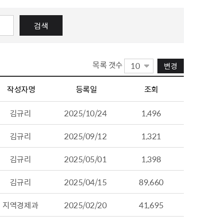
내
병역사항
수원이 캐릭터
이용안내
실시간 대기 현황
수원굿즈
검색
확인서발급
온라인사전예약
부제 안내
답례품
제공 및 활용
지방공기업이란
기금사업
지방공기업 현황·경영정보
목록 갯수
변경
터 포털
산하 지방공기업 결산정보
 법·조례
작성자명
등록일
조회
 수요조사
행정서비스헌장
공통서비스 이행표준
김규리
2025/10/24
1,496
김규리
2025/09/12
1,321
김규리
2025/05/01
1,398
김규리
2025/04/15
89,660
지역경제과
2025/02/20
41,695