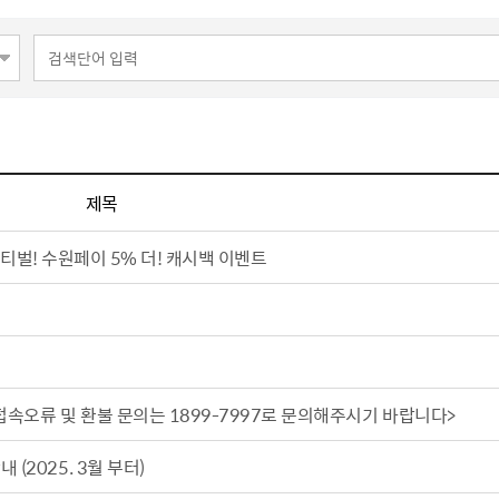
사회적 약자 배려 창구 운영
민원수수료안
구술.전화로 신청가능 민원안내
행정정보공동
가사홈서비스
본인서명사실
원탁토론회 등
고향사랑기
전자본인서명확인서발급
통합폐업신고
주민총회
인터넷청구
고향사랑 
공공데이터 
시민배심법정
각종서식
고향사랑 
수원통계
접수기관
공지사항
수원시 데이
데이터 관련
제목
공공데이터
종합센터
페스티벌! 수원페이 5% 더! 캐시백 이벤트
규제개혁
회 소개
결과
적극행정과 소극행정
접속오류 및 환불 문의는 1899-7997로 문의해주시기 바랍니다>
(2025. 3월 부터)