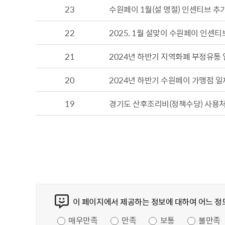
23
수원페이 1월(설 명절) 인센티브 추가
무
사용전검사 현황
22
2025. 1월 설맞이 수원페이 인센티
21
2024년 하반기 지역화폐 부정유통
20
2024년 하반기 수원페이 가맹점 
19
경기도 산후조리비(정책수당) 사용처
콘텐츠 만족도 조사
이 페이지에서 제공하는 정보에 대하여 어느 정
만족도 조사
매우만족
만족
보통
불만족