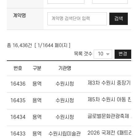
(입력 예:2019-01-01 - 2019-01-31)
계약명
검색
총
16,436
건 [
1
/1644 페이지 ]
목록 갯수
변경
번호, 구분, 기관명, 계약명, 계약금액, 계약일, 계약상대자
번호
구분
기관명
제3차 수원시 중장기 보육
16436
용역
수원시청
제5차 수원시 아동 친화
16435
용역
수원시청
글로벌문화관광축제 토크
16434
용역
수원시청
2026 국제전 《패트리
16433
용역
수원시립미술관