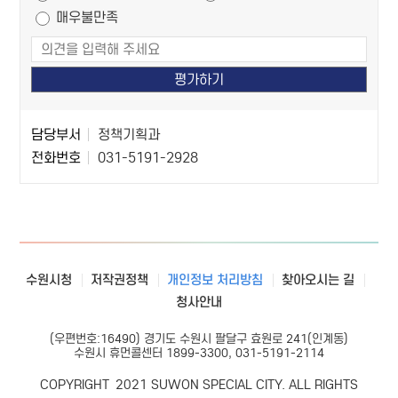
도
매우불만족
조
사
담
담
담당부서
정책기획과
당
당
전화번호
031-5191-2928
자
자
정
정
보
보
수원시청
저작권정책
개인정보 처리방침
찾아오시는 길
청사안내
(우편번호:16490) 경기도 수원시 팔달구 효원로 241(인계동)
수원시 휴먼콜센터 1899-3300, 031-5191-2114
COPYRIGHT
2021 SUWON SPECIAL CITY. ALL RIGHTS