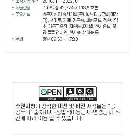
조성사업기간
2016. 1. ~ 2022. 8
식물현황
1,084종 42,724주 118,603본
주요시설
방문자센터[숲향기홀(로비), 느티나무홀(대강
당), 책마루, 카페, 가든숍, 체험교실, 정원상담
소, 가든교육장, 자원봉사자실], 전시온실, 꽃
과 들풀 전시원, 전시숲, 생태숲 등
문의
평일 09:30 ~ 17:30
수원시청
이 창작한
미션 및 비전
저작물은 "공
공누리" 출처표시-상업적이용금지-변경금지 조
건에 따라 이용 할 수 있습니다.
콘텐츠 만족도 조사