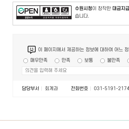
수원시청
이 창작한
대금지
습니다.
콘
이 페이지에서 제공하는 정보에 대하여 어느 
텐
만족도 조사
츠
매우만족
만족
보통
불만족
만
족
도
조
담당부서
회계과
전화번호
031-5191-217
담
담
사
당
당
자
자
정
정
보
보