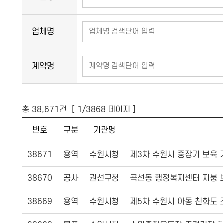
업체명
계약명
총
38,671
건 [
1
/3868 페이지 ]
번호, 구분, 기관명, 계약명, 지급액총계, 선지급액, 기성금지급액, 준공금지급액, 노부비지급액, 계약일
번호
구분
기관명
38671
용역
수원시청
제3차 수원시 중장기 보육 기
38670
공사
권선구청
곡선동 행정복지센터 지붕 
38669
용역
수원시청
제5차 수원시 아동 친화도 