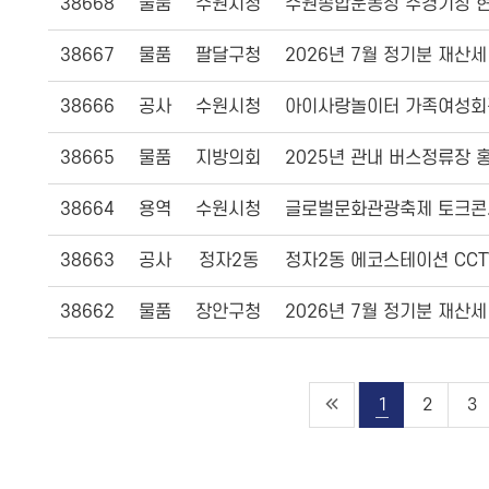
38668
물품
수원시청
수원종합운동장 주경기장 현
38667
물품
팔달구청
2026년 7월 정기분 재산
38666
공사
수원시청
아이사랑놀이터 가족여성회
38665
물품
지방의회
2025년 관내 버스정류장 
38664
용역
수원시청
글로벌문화관광축제 토크콘서
38663
공사
정자2동
정자2동 에코스테이션 CCT
38662
물품
장안구청
2026년 7월 정기분 재산
1
2
3