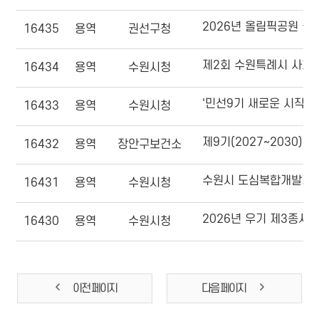
2026년 올림픽공원 
16435
용역
권선구청
제2회 수원특례시 사회
16434
용역
수원시청
'민선9기 새로운 시작..
16433
용역
수원시청
16432
용역
장안구보건소
수원시 도심복합개발계획
16431
용역
수원시청
2026년 우기 제3종시
16430
용역
수원시청
이전 페이지
다음 페이지