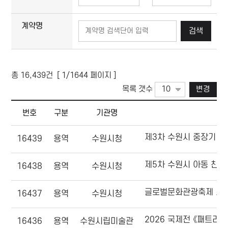
(입력 예:2019-01-01 - 2019-01-31)
계약명
검색
총
16,439
건 [
1
/1644 페이지 ]
목록 갯수
변경
번호, 구분, 기관명, 계약명, 계약금액, 계약일, 계약상대자
번호
구분
기관명
제3차 수원시 중장기 보육
16439
용역
수원시청
제5차 수원시 아동 친화
16438
용역
수원시청
글로벌문화관광축제 토크
16437
용역
수원시청
2026 국제전 《패트리
16436
용역
수원시립미술관