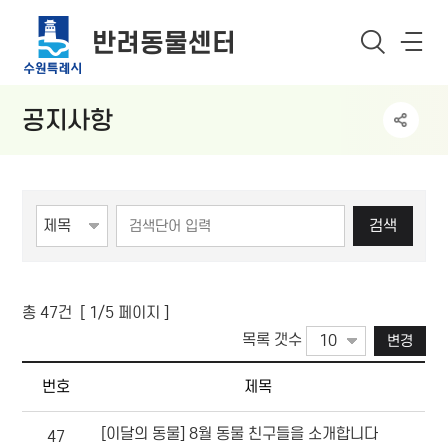
메뉴
반려동물센터
공지사항
게시물 검색
검색
총
47
건 [
1
/5 페이지 ]
목록 갯수
변경
반려동물센터 공지사항 목록(게시판 목록으로 번호,제목,작성자명,등록일,조회 정보를 제공합니다.)
번호
제목
[이달의 동물] 8월 동물 친구들을 소개합니다
47