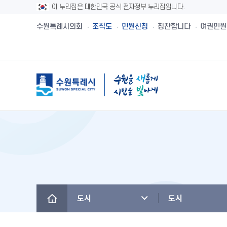
이 누리집은 대한민국 공식 전자정부 누리집입니다.
수원특례시의회
조직도
민원신청
칭찬합니다
여권민원
메뉴
시민제안
수원시보
수원시 유래와역사
시민헌장
새빛민원실 안내
주민참여예산제
공직자재산등록
설문투표
전자책
수원의 노래
수원지명유래
원스톱서비스 사
주민참여예산사
청렴메아리
신청접수
정책실명제
수원시 행정구역
수원시청사의 변천
베테랑이 간다
주민참여예산운
부정청탁 및 부
수원새빛돌봄
수원의 인물
역대시장/부시장
청렴시책공개
도시
도시
(구)수원만민광장
국내자매·우호도시
국제자매·우호도시
청렴자료실
수원을 아시나요
찾아오시는 길