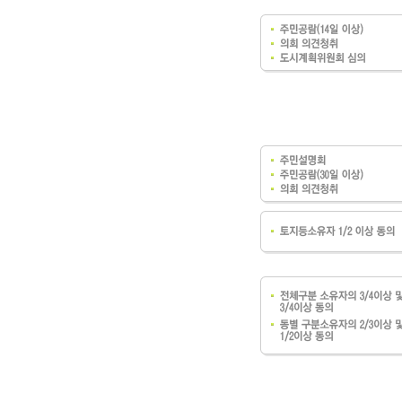
주차장 안내
공직자 부조리 신고센터
인권정책
위조상품신고안내
시장 업무추진비
인권센터
예산낭비신고센터
부시장 업무추진비
인권위원회 소개
공익신고센터
본청 업무추진비
지도로 보는 지역정보
인권위원회 활동
복지·보조금 부정수급 및 공공재
사업소 업무추진비
생활지리정보
정부24(인터넷민원발급)
정 부정청구 신고센터
휴먼콜센터
대법원 전자가족관계등록시스템
은닉재산신고센터
수원시 행정정보
청탁금지법 신고센터
바가지요금 신고안내
인권침해신고
출자·출연기관 현황
각 위원회 현황
사용전검사 업무안내
출연기관 경영정보
시민고충처리위원
각 위원회 심의
사용전검사 관련 자료실
출연기관 결산정보
고충민원 신청
사용전검사 관계 법규
고충민원 자료실
감리원 배치신고 업무 안내
정보통신설비 유지보수·관리 업