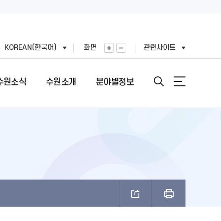
KOREAN(한국어)
화면
관련사이트
수원소식
수원소개
분야별정보
안내
도
직도
원문정보공개
여권민원실 안내
문장(CI)·시기
기
표
번호
정보공개목록
여권의 개요
문장(CI) 변천사
왕(공무원)
직정보 공개
비공개 대상정보 세부기준
여권 신청 (최초, 유효기간 만료)
시정비전(VI)
FAX민원)
적외이용,제3자제공
개인정보처리업무위탁
여권 재발급 및 기재사항변경
마스코트
제도 안내
리기기 운영관리방침
행정심판 재결결과
여권발급 수수료
나무·꽃·새·주 상징종
안내
과평가
여권 교부일 및 수령방법
브랜드 사용승인