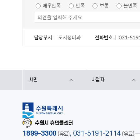
매우만족
만족
보통
불만족
담당자 정보
담당자 정보
담당부서
도시정비과
전화번호
031-519
시민
사업자
수원시 휴먼콜센터
1899-3300
,
031-5191-2114
(유료)
(유료)