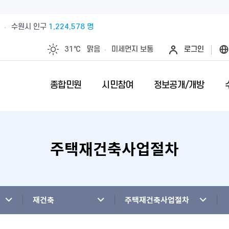
수원시 인구
1,224,578 명
31℃
맑음
미세먼지
보통
로그인
종합민원
시민참여
정보공개/개방
주택재건축사업절차
예산절감내실을 위한 계약심사실시
수원시 민원인의 권리와 의무
제안안내
특례시란
민원서류접수
칭찬합니다
정보공개제
수원시 조
전예약
업제안
직무관련 금품 처리결과 공개
전입시민안내
제안심사 결과
특례시 이야기
무인민원발급
수상내역
사전정보공
부서별팩스
영계획
패공직자 공개
감사·조사결과공개
외국인(외국국적동포)인감신고
특례시 홍보센터
인감증명발급
이달의 친절
수원시 조
청사안내
청사신축비용공개
주민등록증, 등.초본 발급
어디서나민원(
개인정보목
재건축
주택재건축사업절차
행정재산 관리위탁 현황 공개
민원1회방문처리제 안내
사전심사청구
영상정보처
사전상담 예약제 안내
민원후견인제 
연도별 성