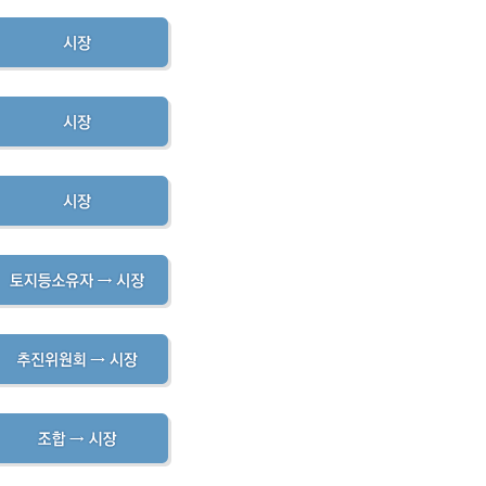
내
병역사항
수원이 캐릭터
이용안내
실시간 대기 현황
수원굿즈
확인서발급
온라인사전예약
부제 안내
답례품
제공 및 활용
지방공기업이란
기금사업
지방공기업 현황·경영정보
터 포털
산하 지방공기업 결산정보
 법·조례
 수요조사
행정서비스헌장
공통서비스 이행표준