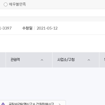
매우불만족
1-3397
수정일
2021-05-12
관광객
사업소/구청
공직비리익명신고 & 갑질피해신고