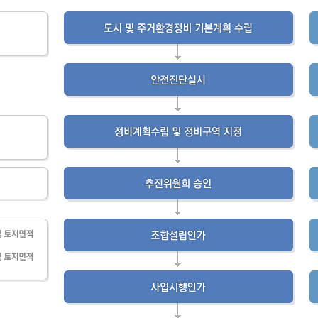
사회적 약자 배려 창구 운영
민원수수료안
구술.전화로 신청가능 민원안내
행정정보공동
가사홈서비스
본인서명사실
원탁토론회 등
고향사랑기
전자본인서명확인서발급
통합폐업신고
주민총회
인터넷청구
고향사랑 
공공데이터 
시민배심법정
각종서식
고향사랑 
수원통계
접수기관
공지사항
수원시 데이
데이터 관련
공공데이터
종합센터
규제개혁
회 소개
결과
적극행정과 소극행정