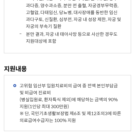
과다증, 양수과소증, 분만 전 출혈, 자궁경부무력증,
고혈압, 다태임신, 당뇨병, 대사장애를 동반한 임신
과다구토, 신질환, 심부전, 자궁 내 성장 제한, 자궁 및
자궁의 부속기 질환
분만 결과, 자궁 내 태아사망 등으로 사산한 경우도
지원대상에 포함
지원내용
고위험 임산부 입원치료비의 급여 중 전액 본인부담금
및 비급여 진료비
(병실입원료, 환자특식 제외)에 해당하는 금액의 90%
지원(1인당 최대 300만원)
※ 단, 국민기초생활보장법 제6조 및 제12조의3에 따른
의료급여수급자는 100% 지원