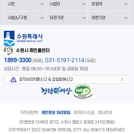
시민
사업자
관광객
사업소/구청
유관기관
관련기관
수원시 휴먼콜센터
1899-3300
,
031-5191-2114
(유료)
(유료)
상담시간 : 평일 08:30~18:30(토·일·공휴일 제외)
공직비리익명신고 & 갑질피해신고
저작권정책
개인정보 처리방침
찾아오시는길
청사안내
(우편번호:16490) 경기도 수원시 팔달구 효원로 241(인계동)
COPYRIGHT 2022 SUWON SPECIAL CITY. ALL RIGHTS RESERVED.