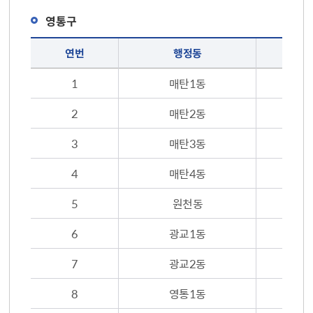
영통구
무료대여 휠체어 보유 현황 : 영통구(연번, 행정동, 휠체어 보유대수, 연락처)
연번
행정동
1
매탄1동
2
매탄2동
3
매탄3동
4
매탄4동
5
원천동
6
광교1동
7
광교2동
8
영통1동