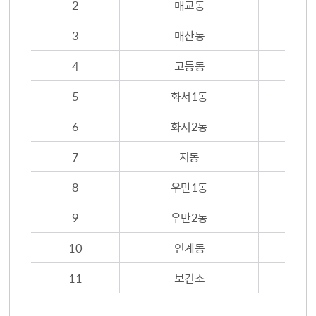
2
매교동
3
매산동
4
고등동
5
화서1동
6
화서2동
7
지동
8
우만1동
9
우만2동
10
인계동
11
보건소