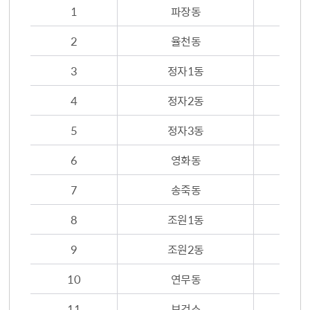
1
파장동
2
율천동
3
정자1동
4
정자2동
5
정자3동
6
영화동
7
송죽동
8
조원1동
9
조원2동
10
연무동
11
보건소