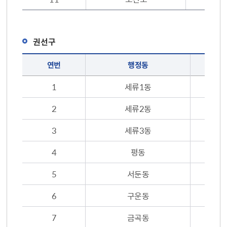
권선구
무료대여 휠체어 보유 현황 : 권선구(연번, 행정동, 휠체어 보유대수, 연락처)
연번
행정동
1
세류1동
2
세류2동
3
세류3동
4
평동
5
서둔동
6
구운동
7
금곡동