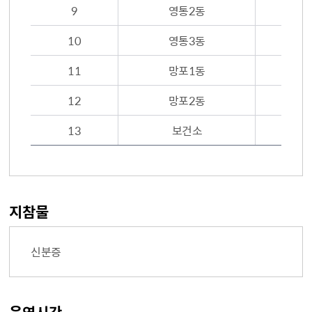
9
영통2동
10
영통3동
11
망포1동
12
망포2동
13
보건소
지참물
신분증