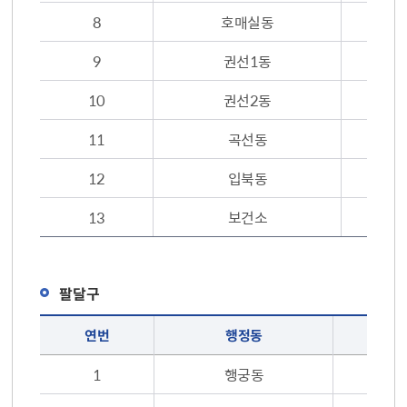
8
호매실동
9
권선1동
10
권선2동
11
곡선동
12
입북동
13
보건소
팔달구
무료대여 휠체어 보유 현황 : 팔달구(연번, 행정동, 휠체어 보유대수, 연락처)
연번
행정동
1
행궁동