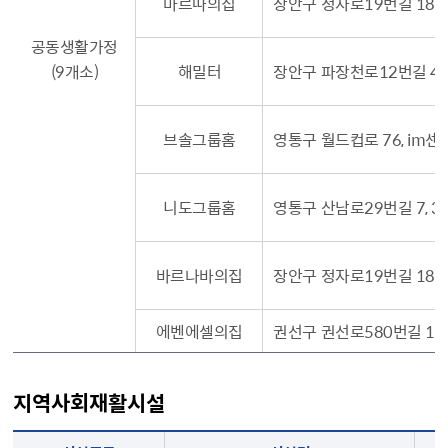
마르따의집
장안구 정자로19번길 18, 
공동생활가정
(9개소)
해밀터
장안구 파장천로12번길 43,
브솔그룹홈
영통구 월드컵로 76, im센
니도그룹홈
영통구 산남로29번길 7, 3
바르나바의집
장안구 정자로19번길 18, 
에벤에셀의집
권선구 권선로580번길 14
지역사회재활시설
시설종류, 시설명, 주소, 시설장, 전화번호, 입소자격, 홈페이지