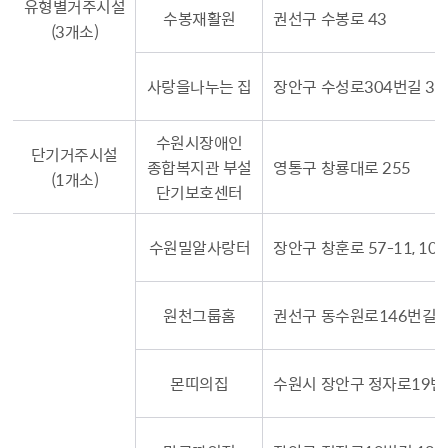
유형별거주시설
수봉재활원
권선구 수봉로 43
(3개소)
사랑을나누는 집
장안구 수성로304번길 35-
수원시장애인
단기거주시설
종합복지관 부설
영통구 창룡대로 255
(1개소)
단기보호센터
수원밀알사랑터
장안구 창훈로 57-11, 10
원천그룹홈
권선구 동수원로146번길 12
몬띠의집
수원시 장안구 정자로19번길1