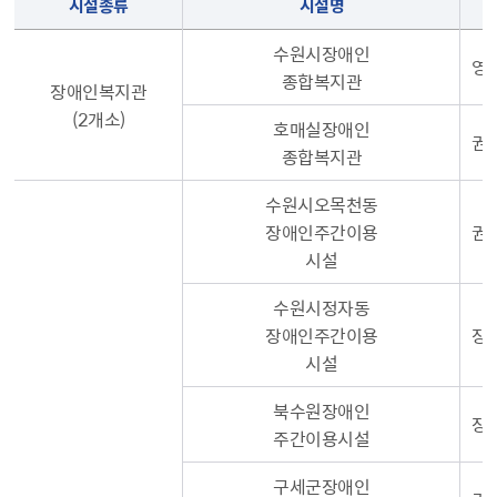
시설종류
시설명
수원시장애인
영통
종합복지관
장애인복지관
(2개소)
호매실장애인
권
종합복지관
수원시오목천동
장애인주간이용
권
시설
수원시정자동
장애인주간이용
장안
시설
북수원장애인
장
주간이용시설
구세군장애인