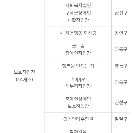
사회복지법인
구세군장애인
권선구 새
재활작업장
사)작은행동 한사랑
장안구 수
굿드림
영통구 삼
장애인작업장
행복을 만드는 집
영통구 신원
보호작업장
happy
(14개소)
영통구 삼
해누리작업장
호매실장애인
권선구 호
보호작업장
경기안마수련원
팔달구 경
함께걸음