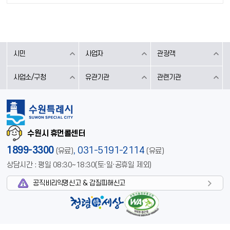
시민
사업자
관광객
사업소/구청
유관기관
관련기관
수원시 휴먼콜센터
1899-3300
,
031-5191-2114
(유료)
(유료)
상담시간 : 평일 08:30~18:30(토·일·공휴일 제외)
공직비리익명신고 & 갑질피해신고