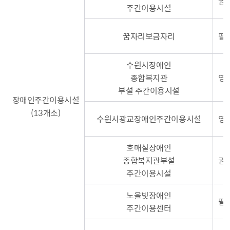
권선
주간이용시설
꿈자리보금자리
팔달
수원시장애인
종합복지관
영통
부설 주간이용시설
장애인주간이용시설
(13개소)
수원시광교장애인주간이용시설
영
호매실장애인
종합복지관부설
권
주간이용시설
노을빛장애인
팔달
주간이용센터