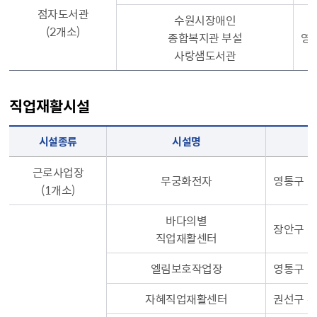
점자도서관
수원시장애인
(2개소)
종합복지관 부설
영통
사랑샘도서관
직업재활시설
시설종류, 시설명, 주소, 시설장, 전화번호,생산품목, 홈페이지
시설종류
시설명
근로사업장
무궁화전자
영통구 매
(1개소)
바다의별
장안구 장
직업재활센터
엘림보호작업장
영통구 신
자혜직업재활센터
권선구 수