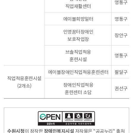
영통구 신
직업재활센터
에이블희망일터
영통구 삼
인영꿈터장애인
장안구 파장
보호작업장
브솔직업적응
영통구 월
훈련시설
에이블장애인직업적응훈련센터
팔달구 팔
직업적응훈련시설
장애인직업적응
(2개소)
권선구 오
훈련센터 소담
수원시청
이 창작한
장애인복지시설
저작물은 "공공누리" 출처