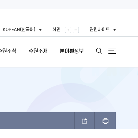
KOREAN(한국어)
화면
관련사이트
수원소식
수원소개
분야별정보
안내
도
직도
원문정보공개
여권민원실 안내
문장(CI)·시기
기
표
번호
정보공개목록
여권의 개요
문장(CI) 변천사
왕(공무원)
직정보 공개
비공개 대상정보 세부기준
여권 신청 (최초, 유효기간 만료)
시정비전(VI)
FAX민원)
적외이용,제3자제공
개인정보처리업무위탁
여권 재발급 및 기재사항변경
마스코트
제도 안내
리기기 운영관리방침
행정심판 재결결과
여권발급 수수료
나무·꽃·새·주 상징종
안내
과평가
여권 교부일 및 수령방법
브랜드 사용승인