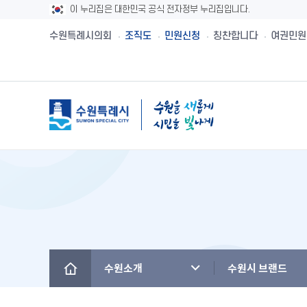
이 누리집은 대한민국 공식 전자정부 누리집입니다.
수원특례시의회
조직도
민원신청
칭찬합니다
여권민원
메뉴
시민제안
수원시보
수원시 유래와역사
시민헌장
새빛민원실 안내
주민참여예산제
공직자재산등록
설문투표
전자책
수원의 노래
수원지명유래
원스톱서비스 사
주민참여예산사
청렴메아리
신청접수
정책실명제
수원시 행정구역
수원시청사의 변천
베테랑이 간다
주민참여예산운
부정청탁 및 부
수원새빛돌봄
수원의 인물
역대시장/부시장
청렴시책공개
수원소개
수원시 브랜드
(구)수원만민광장
국내자매·우호도시
국제자매·우호도시
청렴자료실
수원을 아시나요
찾아오시는 길