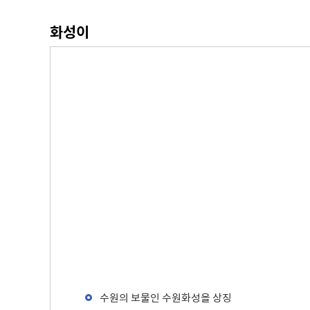
주차장 안내
화성이
공직자 부조리 신고센터
인권정책
위조상품신고안내
시장 업무추진비
인권센터
예산낭비신고센터
부시장 업무추진비
인권위원회 소개
공익신고센터
본청 업무추진비
지도로 보는 지역정보
인권위원회 활동
복지·보조금 부정수급 및 공공재
사업소 업무추진비
생활지리정보
정부24(인터넷민원발급)
정 부정청구 신고센터
휴먼콜센터
대법원 전자가족관계등록시스템
은닉재산신고센터
수원시 행정정보
청탁금지법 신고센터
바가지요금 신고안내
인권침해신고
출자·출연기관 현황
각 위원회 현황
사용전검사 업무안내
출연기관 경영정보
시민고충처리위원
각 위원회 심의
사용전검사 관련 자료실
출연기관 결산정보
고충민원 신청
사용전검사 관계 법규
고충민원 자료실
감리원 배치신고 업무 안내
수원의 보물인 수원화성을 상징
정보통신설비 유지보수·관리 업