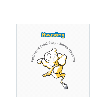
사회적 약자 배려 창구 운영
민원수수료안
구술.전화로 신청가능 민원안내
행정정보공동
가사홈서비스
본인서명사실
원탁토론회 등
고향사랑기
전자본인서명확인서발급
통합폐업신고
주민총회
인터넷청구
고향사랑 
공공데이터 
시민배심법정
각종서식
고향사랑 
수원통계
접수기관
공지사항
수원시 데이
데이터 관련
공공데이터
종합센터
규제개혁
회 소개
결과
적극행정과 소극행정