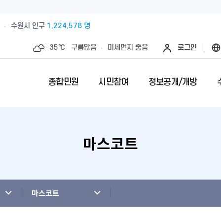
수원시 인구
1,224,578 명
35℃
구름많음
미세먼지
좋음
로그인
종합민원
시민참여
정보공개/개방
마스코트
예산절감내실을 위한 계약심사실시
수원시 민원인의 권리와 의무
제안안내
특례시란
민원서류접수
칭찬합니다
정보공개제
수원시 조
전예약
업제안
직무관련 금품 처리결과 공개
전입시민안내
제안심사 결과
특례시 이야기
무인민원발급
수상내역
사전정보공
부서별팩스
영계획
패공직자 공개
감사·조사결과공개
외국인(외국국적동포)인감신고
특례시 홍보센터
인감증명발급
이달의 친절
수원시 조
청사안내
청사신축비용공개
주민등록증, 등.초본 발급
어디서나민원(
개인정보목
마스코트
행정재산 관리위탁 현황 공개
민원1회방문처리제 안내
사전심사청구
영상정보처
사전상담 예약제 안내
민원후견인제 
연도별 성