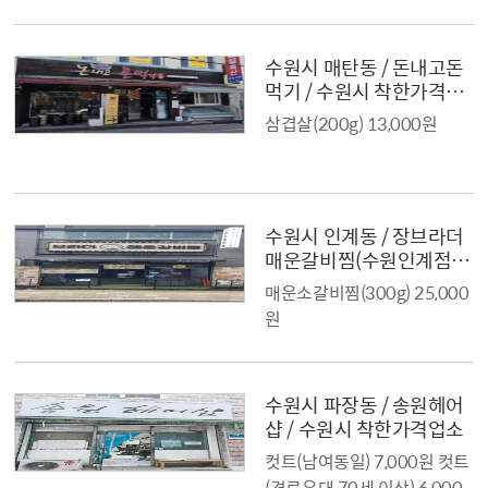
수원시 매탄동 / 돈내고돈
먹기 / 수원시 착한가격업
소
삼겹살(200g) 13,000원
수원시 인계동 / 장브라더
매운갈비찜(수원인계점) /
수원시 착한가격업소
매운소갈비찜(300g) 25,000
원
수원시 파장동 / 송원헤어
샵 / 수원시 착한가격업소
컷트(남여동일) 7,000원 컷트
(경로우대 70세 이상) 6,000