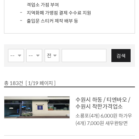
격업소 가점 부여
지역화폐 가맹점 결제 수수료 지원
출입문 스티커 제작 배부 등
검색폼
검색
총
183
건 [
1
/19 페이지 ]
수원시 하동 / 티엔바오 /
수원시 착한가격업소
소룡포(4개) 6,000원 하가우
(4개) 7,000원 새우완탕면
9,500원