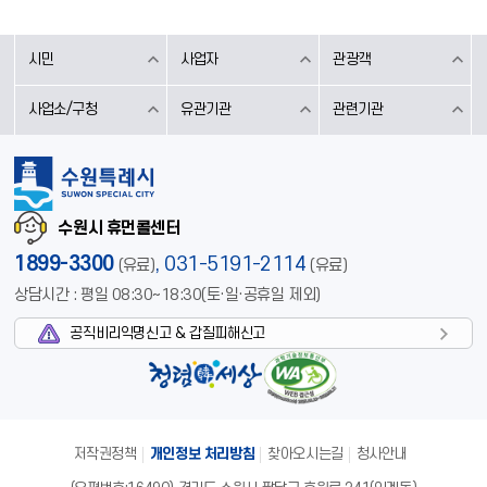
시민
사업자
관광객
사업소/구청
유관기관
관련기관
수원시 휴먼콜센터
1899-3300
,
031-5191-2114
(유료)
(유료)
상담시간 : 평일 08:30~18:30(토·일·공휴일 제외)
공직비리익명신고 & 갑질피해신고
저작권정책
개인정보 처리방침
찾아오시는길
청사안내