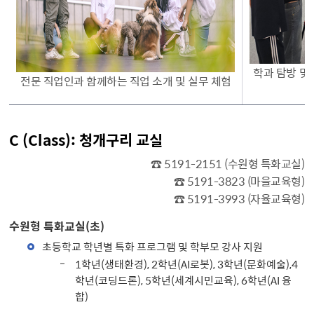
학과 탐방 및
전문 직업인과 함께하는 직업 소개 및 실무 체험
C (Class): 청개구리 교실
☎ 5191-2151 (수원형 특화교실)
☎ 5191-3823 (마을교육형)
☎ 5191-3993 (자율교육형)
수원형 특화교실(초)
초등학교 학년별 특화 프로그램 및 학부모 강사 지원
1학년(생태환경), 2학년(AI로봇), 3학년(문화예술),4
학년(코딩드론), 5학년(세계시민교육), 6학년(AI 융
합)