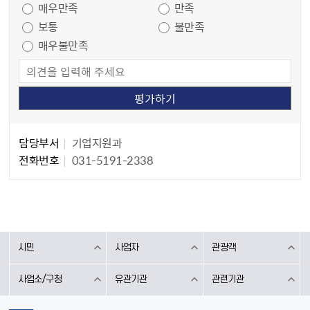
매우만족
만족
보통
불만족
매우불만족
담당자 정보
담당자 정보
담당부서
기업지원과
전화번호
031-5191-2338
시민
사업자
관광객
사업소/구청
유관기관
관련기관