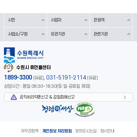
시민
사업자
관광객
사업소/구청
유관기관
관련기관
수원시 휴먼콜센터
1899-3300
,
031-5191-2114
(유료)
(유료)
상담시간 : 평일 08:30~18:30(토·일·공휴일 제외)
공직비리익명신고 & 갑질피해신고
저작권정책
개인정보 처리방침
찾아오시는길
청사안내