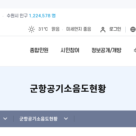
수원시 인구
1,224,578 명
31℃
맑음
미세먼지
좋음
로그인
종합민원
시민참여
정보공개/개방
군항공기소음도현황
예산절감내실을 위한 계약심사실시
수원시 민원인의 권리와 의무
제안안내
특례시란
민원서류접수
칭찬합니다
정보공개제
수원시 조
전예약
업제안
직무관련 금품 처리결과 공개
전입시민안내
제안심사 결과
특례시 이야기
무인민원발급
수상내역
사전정보공
부서별팩스
영계획
패공직자 공개
감사·조사결과공개
외국인(외국국적동포)인감신고
특례시 홍보센터
인감증명발급
이달의 친절
수원시 조
청사안내
청사신축비용공개
주민등록증, 등.초본 발급
어디서나민원(
개인정보목
군항공기소음도현황
행정재산 관리위탁 현황 공개
민원1회방문처리제 안내
사전심사청구
영상정보처
사전상담 예약제 안내
민원후견인제 
연도별 성