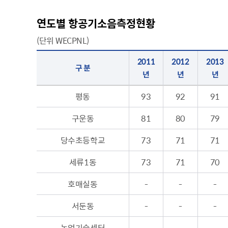
주차장 안내
연도별 항공기소음측정현황
공직자 부조리 신고센터
인권정책
(단위 WECPNL)
위조상품신고안내
시장 업무추진비
인권센터
연도별 항공기소음측정현황 표(구분, 2011년, 2012년, 2013년, 2014년, 2015년, 2016년, 2017년, 2018년, 2019년, 2020년, 2021년, 2022년, 2023년, 2024년, 2025년)
2011
2012
2013
예산낭비신고센터
부시장 업무추진비
인권위원회 소개
구 분
년
년
년
공익신고센터
본청 업무추진비
지도로 보는 지역정보
인권위원회 활동
복지·보조금 부정수급 및 공공재
사업소 업무추진비
생활지리정보
평동
93
92
91
정부24(인터넷민원발급)
정 부정청구 신고센터
휴먼콜센터
대법원 전자가족관계등록시스템
은닉재산신고센터
수원시 행정정보
구운동
81
80
79
청탁금지법 신고센터
당수초등학교
73
71
71
바가지요금 신고안내
인권침해신고
세류1동
73
71
70
출자·출연기관 현황
각 위원회 현황
사용전검사 업무안내
출연기관 경영정보
시민고충처리위원
각 위원회 심의
호매실동
-
-
-
사용전검사 관련 자료실
출연기관 결산정보
고충민원 신청
사용전검사 관계 법규
고충민원 자료실
서둔동
-
-
-
감리원 배치신고 업무 안내
농업기술센터
-
-
-
정보통신설비 유지보수·관리 업