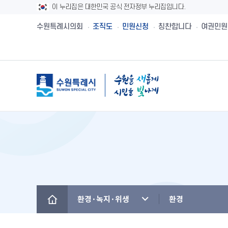
이 누리집은 대한민국 공식 전자정부 누리집입니다.
수원특례시의회
조직도
민원신청
칭찬합니다
여권민원
메뉴
시민제안
수원시보
수원시 유래와역사
시민헌장
새빛민원실 안내
주민참여예산제
공직자재산등록
설문투표
전자책
수원의 노래
수원지명유래
원스톱서비스 사
주민참여예산사
청렴메아리
신청접수
정책실명제
수원시 행정구역
수원시청사의 변천
베테랑이 간다
주민참여예산운
부정청탁 및 부
수원새빛돌봄
수원의 인물
역대시장/부시장
청렴시책공개
환경·녹지·위생
환경
(구)수원만민광장
국내자매·우호도시
국제자매·우호도시
청렴자료실
수원을 아시나요
찾아오시는 길