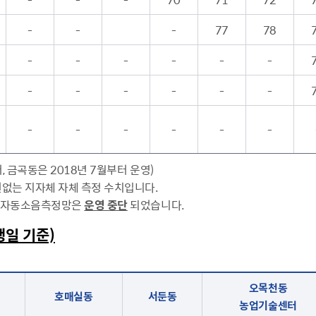
-
-
-
77
78
-
-
-
-
-
-
-
-
-
-
-
-
-
-
-
-
-
-
, 금곡동은 2018년 7월부터 운영)
련없는 지자체 자체 측정 수치입니다.
시 자동소음측정망은
운영 중단
되었습니다.
행일 기준)
오목천동
호매실동
서둔동
농업기술센터