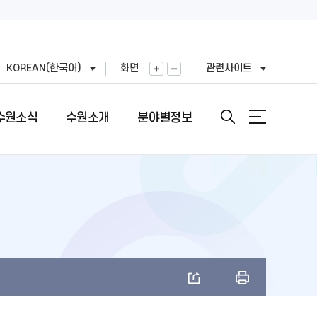
KOREAN(한국어)
화면
관련사이트
수원소식
수원소개
분야별정보
안내
도
직도
원문정보공개
여권민원실 안내
문장(CI)·시기
기
표
번호
정보공개목록
여권의 개요
문장(CI) 변천사
왕(공무원)
직정보 공개
비공개 대상정보 세부기준
여권 신청 (최초, 유효기간 만료)
시정비전(VI)
FAX민원)
적외이용,제3자제공
개인정보처리업무위탁
여권 재발급 및 기재사항변경
마스코트
제도 안내
리기기 운영관리방침
행정심판 재결결과
여권발급 수수료
나무·꽃·새·주 상징종
안내
과평가
여권 교부일 및 수령방법
브랜드 사용승인