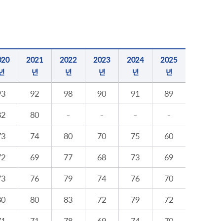
내
병역사항
수원이 캐릭터
이용안내
실시간 대기 현황
수원굿즈
확인서발급
온라인사전예약
부제 안내
답례품
제공 및 활용
지방공기업이란
020
2021
2022
2023
2024
2025
기금사업
지방공기업 현황·경영정보
년
년
년
년
년
년
터 포털
산하 지방공기업 결산정보
 법·조례
93
92
98
90
91
89
 수요조사
행정서비스헌장
공통서비스 이행표준
82
80
-
-
-
-
73
74
80
70
75
60
72
69
77
68
73
69
73
76
79
74
76
70
80
80
83
72
79
72
71
71
78
69
74
70