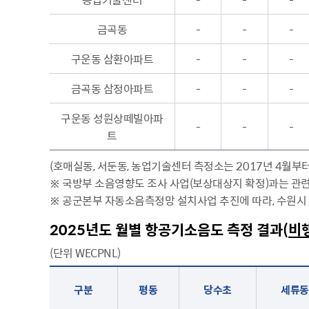
무
금곡동
-
-
-
사용전검사 현황
구운동 삼환아파트
-
-
-
금곡동 삼정아파트
-
-
-
구운동 성원상떼빌아파
-
-
-
트
(호매실동, 서둔동, 농업기술센터 측정소는 2017년 4월부터
※ 국방부 소음영향도 조사 사업(보상대상지 확정)과는 관
※ 공군본부 자동소음측정망 설치사업 추진에 따라, 수원
2025년도 월별 항공기소음도 측정 결과(
비
(단위 WECPNL)
구분, 평동, 당수초, 세류동, 호매실동, 서둔동, 오목천동 농업기술센터, 금곡동, 구운동성원상떼빌아파트
구분
평동
당수초
세류동