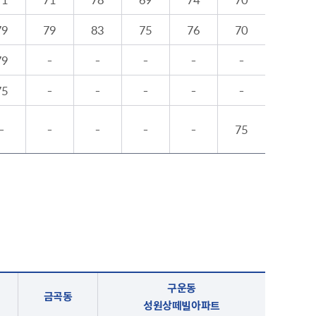
79
79
83
75
76
70
79
-
-
-
-
-
75
-
-
-
-
-
-
-
-
-
-
75
구운동
금곡동
성원상떼빌아파트