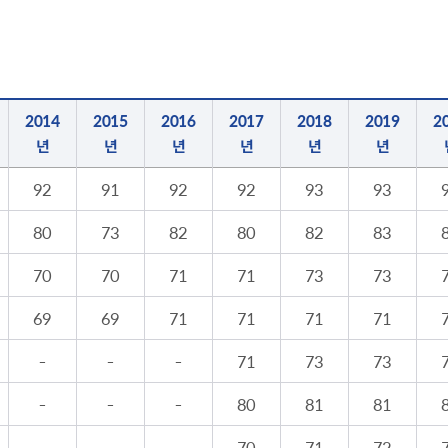
사회적 약자 배려 창구 운영
민원수수료안
구술.전화로 신청가능 민원안내
행정정보공동
가사홈서비스
본인서명사실
원탁토론회 등
고향사랑기
전자본인서명확인서발급
통합폐업신고
주민총회
인터넷청구
고향사랑 
공공데이터 
2014
2015
2016
2017
2018
2019
2
시민배심법정
각종서식
고향사랑 
수원통계
년
년
년
년
년
년
접수기관
공지사항
수원시 데이
데이터 관련
92
91
92
92
93
93
공공데이터
종합센터
80
73
82
80
82
83
70
70
71
71
73
73
69
69
71
71
71
71
규제개혁
회 소개
결과
적극행정과 소극행정
-
-
-
71
73
73
-
-
-
80
81
81
-
-
-
70
71
72