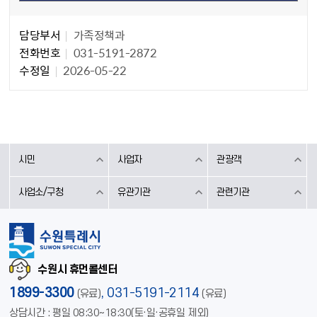
담당자 정보
담당자 정보
담당부서
가족정책과
전화번호
031-5191-2872
수정일
2026-05-22
시민
사업자
관광객
사업소/구청
유관기관
관련기관
수원시 휴먼콜센터
1899-3300
,
031-5191-2114
(유료)
(유료)
상담시간 : 평일 08:30~18:30(토·일·공휴일 제외)