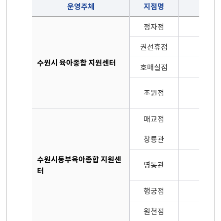
운영주체
지점명
정자점
송정
권선휴점
동수원
수원시 육아종합 지원센터
호매실점
조원점
송정
매교점
창룡관
월드컵
수원시동부육아종합 지원센
영통관
봉영로
터
행궁점
신풍
원천점
월드컵