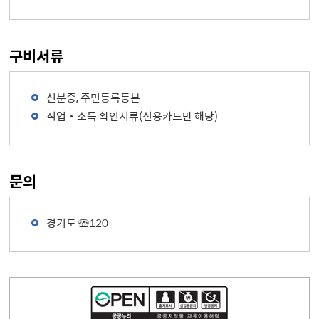
구비서류
신분증, 주민등록등본
직업‧소득 확인서류(신용카드만 해당)
문의
경기도 ☏120