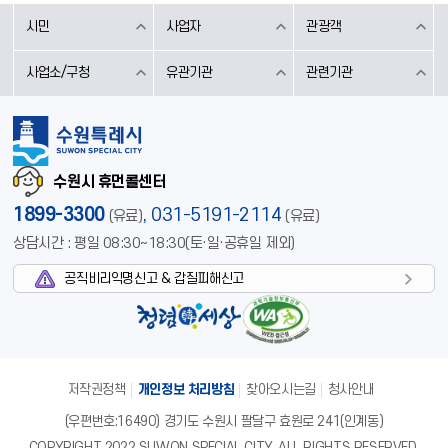
시민
사업자
관광객
사업소/구청
유관기관
관련기관
수원시 휴먼콜센터
1899-3300
,
031-5191-2114
(유료)
(유료)
상담시간 : 평일 08:30~18:30(토·일·공휴일 제외)
공직비리익명신고 & 갑질피해신고
저작권정책
개인정보 처리방침
찾아오시는길
청사안내
(우편번호:16490) 경기도 수원시 팔달구 효원로 241(인계동)
COPYRIGHT 2022 SUWON SPECIAL CITY. ALL RIGHTS RESERVED.