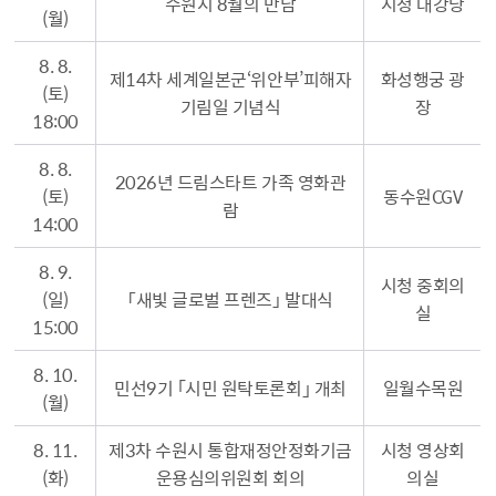
수원시 8월의 만남
시청 대강당
(월)
8. 8.
제14차 세계일본군‘위안부’피해자
화성행궁 광
(토)
기림일 기념식
장
18:00
8. 8.
2026년 드림스타트 가족 영화관
(토)
동수원CGV
람
14:00
8. 9.
시청 중회의
(일)
「새빛 글로벌 프렌즈」 발대식
실
15:00
8. 10.
민선9기 ｢시민 원탁토론회｣ 개최
일월수목원
(월)
8. 11.
제3차 수원시 통합재정안정화기금
시청 영상회
(화)
운용심의위원회 회의
의실