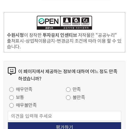
투
자
유
수원시청
이 창작한
투자유치 인센티브
저작물은 "공공누리"
치
출처표시-상업적이용금지-변경금지 조건에 따라 이용 할 수 있
기
습니다.
업
인
콘텐츠 만족도 조사
센
이 페이지에서 제공하는 정보에 대하여 어느 정도 만족
티
하셨습니까?
브
만족도 조사
첨단산업
IT 정보기술
BT 생명공학기술
ET 환경기술
NT 나노기술
투자시설
본사
공장
연구시설
매우만족
만족
지
보통
불만족
원
매우불만족
규
모
투자유치기업지정
이전종류 : 관내 에서 관내로 신설 혹은 증설
투자규묘 : 상시고용 30명 이상 또는 투자금액 50억원 이상
이전종류 : 관외 에서 관내로 신설 혹은 증설
투자규묘 : 상시고용 50명 이상 또는 투자금액 100억원 이상
외국인 투자기업
보조금 지원
조건 : 신규건물 건축 시
지원대상 : 토지매입비 + 건축비
지원규모 : 투자금액 6% 이내 최고 5억원
조건 : 기존건물 취득 시
지원대상 : 건물취득비
지원규모 : 투자금액 6% 이내 최고 5억원
조건 : 건물 임차 시
지원대상 : 3년간 임대료
지원규모 : 50% 이내 최고 3억원