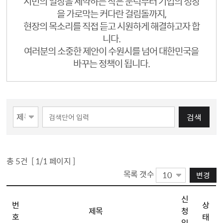
시민의 일상을 제약하는 작은 문턱부터 기업의 성장
을 가로막는 커다란 걸림돌까지,
현장의 목소리를 직접 듣고 시원하게 해결하고자 합
니다.
여러분의 소중한 제안이 수원시를 넘어 대한민국을
바꾸는 정책이 됩니다.
게시물 검색
검색
총
5
건 [
1
/1 페이지 ]
목록 갯수
변경
규제 개선 제안 리스트(번호, 제목, 신청일, 상태 순으로 나열합니다.)
신
번
상
제목
청
호
태
일