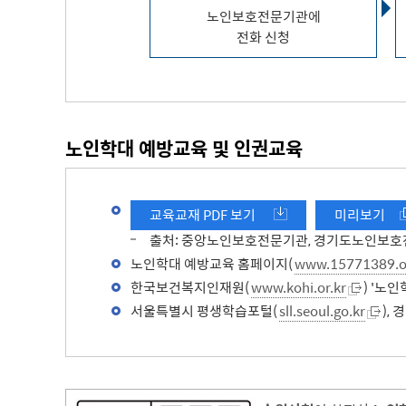
노인보호전문기관에
전화 신청
노인학대 예방교육 및 인권교육
교육교재 PDF 보기
미리보기
출처: 중앙노인보호전문기관, 경기도노인보
노인학대 예방교육 홈페이지(
www.15771389.or
한국보건복지인재원(
www.kohi.or.kr
) '노
서울특별시 평생학습포털(
sll.seoul.go.kr
),