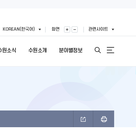
KOREAN(한국어)
화면
관련사이트
수원소식
수원소개
분야별정보
안내
도
직도
원문정보공개
여권민원실 안내
문장(CI)·시기
기
표
번호
정보공개목록
여권의 개요
문장(CI) 변천사
왕(공무원)
직정보 공개
비공개 대상정보 세부기준
여권 신청 (최초, 유효기간 만료)
시정비전(VI)
FAX민원)
적외이용,제3자제공
개인정보처리업무위탁
여권 재발급 및 기재사항변경
마스코트
제도 안내
리기기 운영관리방침
행정심판 재결결과
여권발급 수수료
나무·꽃·새·주 상징종
안내
과평가
여권 교부일 및 수령방법
브랜드 사용승인