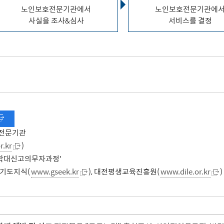
노인보호전문기관에서
노인보호전문기관에
사실을 조사&심사
서비스를 결정
호전문기관
.kr
)
인학대신고의무자과정'
 경기도지식(
www.gseek.kr
), 대전평생교육진흥원(
www.dile.or.kr
)