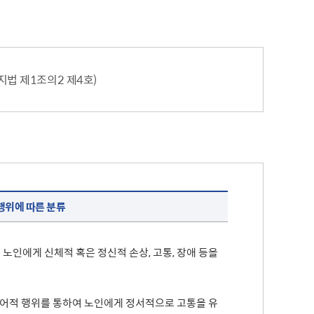
내
병역사항
수원이 캐릭터
이용안내
실시간 대기 현황
수원굿즈
확인서발급
온라인사전예약
부제 안내
답례품
제공 및 활용
지방공기업이란
지법 제1조의2 제4호)
기금사업
지방공기업 현황·경영정보
터 포털
산하 지방공기업 결산정보
 법·조례
 수요조사
행정서비스헌장
공통서비스 이행표준
행위에 따른 분류
노인에게 신체적 혹은 정신적 손상, 고통, 장애 등을
비언어적 행위를 통하여 노인에게 정서적으로 고통을 유