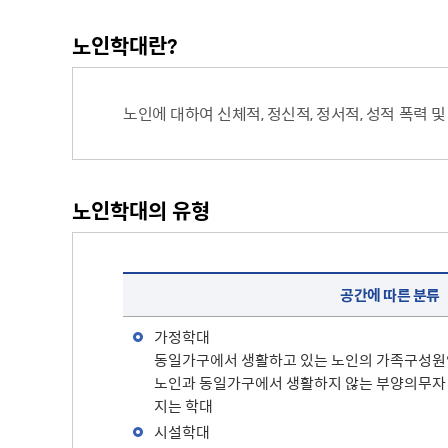
주차장 안내
노인학대란?
공직자 부조리 신고센터
인권정책
위조상품신고안내
시장 업무추진비
인권센터
노인에 대하여 신체적, 정신적, 정서적, 성적 폭력 
예산낭비신고센터
부시장 업무추진비
인권위원회 소개
공익신고센터
본청 업무추진비
지도로 보는 지역정보
인권위원회 활동
복지·보조금 부정수급 및 공공재
사업소 업무추진비
생활지리정보
정부24(인터넷민원발급)
정 부정청구 신고센터
휴먼콜센터
노인학대의 유형
대법원 전자가족관계등록시스템
은닉재산신고센터
수원시 행정정보
청탁금지법 신고센터
공간에 따른 분류, 행위에 따른 분류
바가지요금 신고안내
공간에 따른 분류
인권침해신고
출자·출연기관 현황
각 위원회 현황
가정학대
사용전검사 업무안내
출연기관 경영정보
시민고충처리위원
각 위원회 심의
동일가구에서 생활하고 있는 노인의 가족구성원인
사용전검사 관련 자료실
출연기관 결산정보
고충민원 신청
노인과 동일가구에서 생활하지 않는 부양의무자 
사용전검사 관계 법규
고충민원 자료실
지는 학대
감리원 배치신고 업무 안내
시설학대
정보통신설비 유지보수·관리 업