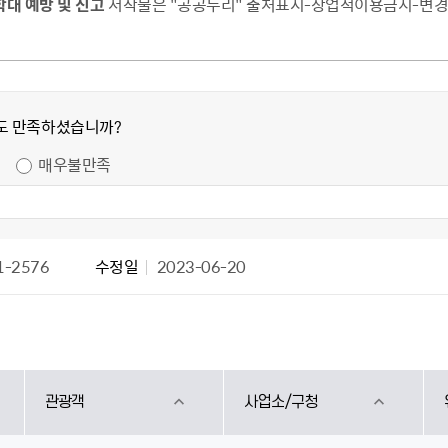
대 예방 및 신고
저작물은 "공공누리" 출처표시-상업적이용금지-변경금
도 만족하셨습니까?
매우불만족
1-2576
수정일
2023-06-20
관광객
사업소/구청