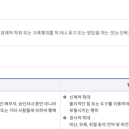
사회적 약자 배려 창구 운영
민원수수료안
구술.전화로 신청가능 민원안내
행정정보공동
가사홈서비스
본인서명사실
원탁토론회 등
고향사랑기
전자본인서명확인서발급
통합폐업신고
주민총회
인터넷청구
고향사랑 
공공데이터 
및 경제적 착취 또는 가혹행위를 하거나 유기 또는 방임을 하는 것(노인복
시민배심법정
각종서식
고향사랑 
수원통계
접수기관
공지사항
수원시 데이
데이터 관련
공공데이터
종합센터
규제개혁
신체적 학대
회 소개
결과
적극행정과 소극행정
 배우자, 성인자녀 뿐만 아니라
물리적인 힘 또는 도구를 이용하여 
또는 기타 사람들에 의하여 행해
유발시키는 행위
정서적 학대
비난, 모욕, 위협 등의 언어 및 