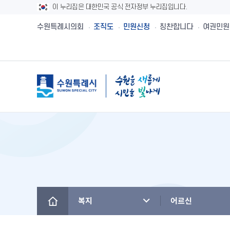
이 누리집은 대한민국 공식 전자정부 누리집입니다.
수원특례시의회
조직도
민원신청
칭찬합니다
여권민원
메뉴
시민제안
수원시보
수원시 유래와역사
시민헌장
새빛민원실 안내
주민참여예산제
공직자재산등록
설문투표
전자책
수원의 노래
수원지명유래
원스톱서비스 사
주민참여예산사
청렴메아리
신청접수
정책실명제
수원시 행정구역
수원시청사의 변천
베테랑이 간다
주민참여예산운
부정청탁 및 부
수원새빛돌봄
수원의 인물
역대시장/부시장
청렴시책공개
복지
어르신
(구)수원만민광장
국내자매·우호도시
국제자매·우호도시
청렴자료실
수원을 아시나요
찾아오시는 길