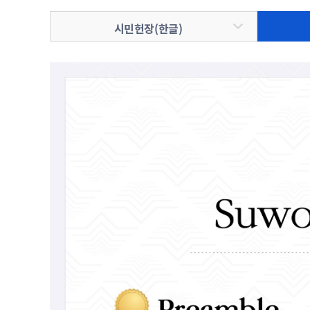
주차장 안내
시민헌장(한글)
공직자 부조리 신고센터
인권정책
위조상품신고안내
시장 업무추진비
인권센터
예산낭비신고센터
부시장 업무추진비
인권위원회 소개
공익신고센터
본청 업무추진비
지도로 보는 지역정보
인권위원회 활동
복지·보조금 부정수급 및 공공재
사업소 업무추진비
생활지리정보
정부24(인터넷민원발급)
정 부정청구 신고센터
휴먼콜센터
대법원 전자가족관계등록시스템
은닉재산신고센터
수원시 행정정보
청탁금지법 신고센터
바가지요금 신고안내
인권침해신고
출자·출연기관 현황
각 위원회 현황
사용전검사 업무안내
출연기관 경영정보
시민고충처리위원
각 위원회 심의
사용전검사 관련 자료실
출연기관 결산정보
고충민원 신청
사용전검사 관계 법규
고충민원 자료실
감리원 배치신고 업무 안내
정보통신설비 유지보수·관리 업