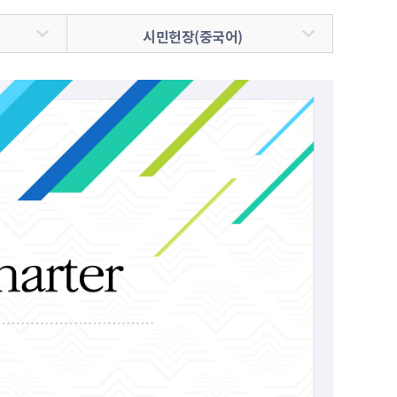
내
병역사항
수원이 캐릭터
이용안내
실시간 대기 현황
수원굿즈
시민헌장(중국어)
확인서발급
온라인사전예약
부제 안내
답례품
제공 및 활용
지방공기업이란
기금사업
지방공기업 현황·경영정보
터 포털
산하 지방공기업 결산정보
 법·조례
 수요조사
행정서비스헌장
공통서비스 이행표준