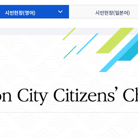
사회적 약자 배려 창구 운영
민원수수료안
구술.전화로 신청가능 민원안내
행정정보공동
시민헌장(영어)
시민헌장(일본어)
가사홈서비스
본인서명사실
원탁토론회 등
고향사랑기
전자본인서명확인서발급
통합폐업신고
주민총회
인터넷청구
고향사랑 
공공데이터 
시민배심법정
각종서식
고향사랑 
수원통계
접수기관
공지사항
수원시 데이
데이터 관련
공공데이터
종합센터
규제개혁
회 소개
결과
적극행정과 소극행정