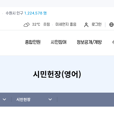
수원시 인구
1,224,578 명
32℃
흐림
미세먼지
좋음
로그인
종합민원
시민참여
정보공개/개방
시민헌장(영어)
예산절감내실을 위한 계약심사실시
수원시 민원인의 권리와 의무
제안안내
특례시란
민원서류접수
칭찬합니다
정보공개제
수원시 조
전예약
업제안
직무관련 금품 처리결과 공개
전입시민안내
제안심사 결과
특례시 이야기
무인민원발급
수상내역
사전정보공
부서별팩스
영계획
패공직자 공개
감사·조사결과공개
외국인(외국국적동포)인감신고
특례시 홍보센터
인감증명발급
이달의 친절
수원시 조
청사안내
청사신축비용공개
주민등록증, 등.초본 발급
어디서나민원(
개인정보목
시민헌장
행정재산 관리위탁 현황 공개
민원1회방문처리제 안내
사전심사청구
영상정보처
사전상담 예약제 안내
민원후견인제 
연도별 성