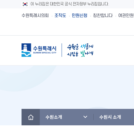
이 누리집은 대한민국 공식 전자정부 누리집입니다.
수원특례시의회
조직도
민원신청
칭찬합니다
여권민원
메뉴
시민제안
수원시보
수원시 유래와역사
시민헌장
새빛민원실 안내
주민참여예산제
공직자재산등록
설문투표
전자책
수원의 노래
수원지명유래
원스톱서비스 사
주민참여예산사
청렴메아리
신청접수
정책실명제
수원시 행정구역
수원시청사의 변천
베테랑이 간다
주민참여예산운
부정청탁 및 부
수원새빛돌봄
수원의 인물
역대시장/부시장
청렴시책공개
수원소개
수원시 소개
(구)수원만민광장
국내자매·우호도시
국제자매·우호도시
청렴자료실
수원을 아시나요
찾아오시는 길