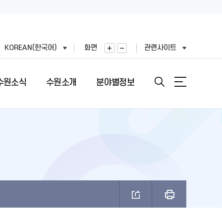
KOREAN(한국어)
화면
관련사이트
수원소식
수원소개
분야별정보
안내
도
직도
원문정보공개
여권민원실 안내
문장(CI)·시기
기
표
번호
정보공개목록
여권의 개요
문장(CI) 변천사
왕(공무원)
직정보 공개
비공개 대상정보 세부기준
여권 신청 (최초, 유효기간 만료)
시정비전(VI)
FAX민원)
적외이용,제3자제공
개인정보처리업무위탁
여권 재발급 및 기재사항변경
마스코트
제도 안내
리기기 운영관리방침
행정심판 재결결과
여권발급 수수료
나무·꽃·새·주 상징종
안내
과평가
여권 교부일 및 수령방법
브랜드 사용승인