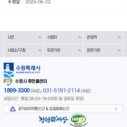
수정일
2026-06-22
시민
사업자
관광객
사업소/구청
유관기관
관련기관
수원시 휴먼콜센터
1899-3300
,
031-5191-2114
(유료)
(유료)
상담시간 : 평일 08:30~18:30(토·일·공휴일 제외)
공직비리익명신고 & 갑질피해신고