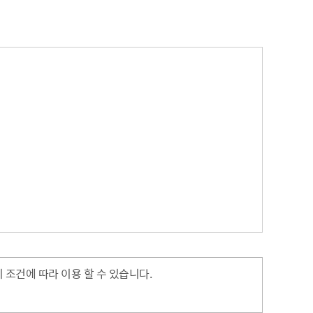
내
병역사항
수원이 캐릭터
이용안내
실시간 대기 현황
수원굿즈
확인서발급
온라인사전예약
부제 안내
답례품
제공 및 활용
지방공기업이란
기금사업
지방공기업 현황·경영정보
터 포털
산하 지방공기업 결산정보
 법·조례
 수요조사
행정서비스헌장
공통서비스 이행표준
조건에 따라 이용 할 수 있습니다.