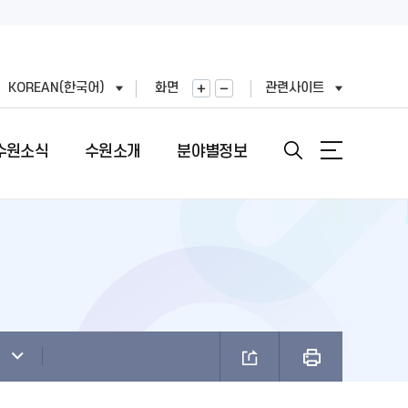
KOREAN(한국어)
화면
관련사이트
수원소식
수원소개
분야별정보
안내
도
직도
원문정보공개
여권민원실 안내
문장(CI)·시기
기
표
번호
정보공개목록
여권의 개요
문장(CI) 변천사
왕(공무원)
직정보 공개
비공개 대상정보 세부기준
여권 신청 (최초, 유효기간 만료)
시정비전(VI)
FAX민원)
적외이용,제3자제공
개인정보처리업무위탁
여권 재발급 및 기재사항변경
마스코트
제도 안내
리기기 운영관리방침
행정심판 재결결과
여권발급 수수료
나무·꽃·새·주 상징종
안내
과평가
여권 교부일 및 수령방법
브랜드 사용승인