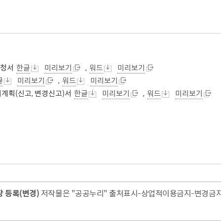
사회적 약자 배려 창구 운영
민원수수료안
구술.전화로 신청가능 민원안내
행정정보공동
가사홈서비스
본인서명사실
원탁토론회 등
고향사랑기
전자본인서명확인서발급
통합폐업신고
주민총회
인터넷청구
고향사랑 
공공데이터 
시민배심법정
각종서식
고향사랑 
수원통계
신청서
한글
미리보기
,
워드
미리보기
접수기관
공지사항
수원시 데이
글
미리보기
,
워드
미리보기
데이터 관련
대처계획(신고, 변경신고)서
한글
미리보기
,
워드
미리보기
공공데이터
종합센터
원
규제개혁
회 소개
결과
적극행정과 소극행정
 등록(변경)
저작물은 "공공누리" 출처표시-상업적이용금지-변경금지 