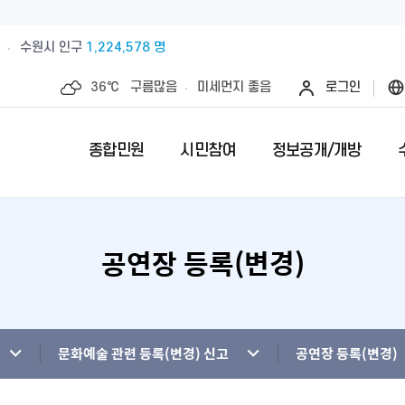
수원시 인구
1,224,578 명
36℃
구름많음
미세먼지
좋음
로그인
종합민원
시민참여
정보공개/개방
공연장 등록(변경)
예산절감내실을 위한 계약심사실시
수원시 민원인의 권리와 의무
제안안내
특례시란
민원서류접수
칭찬합니다
정보공개제
수원시 조
전예약
업제안
직무관련 금품 처리결과 공개
전입시민안내
제안심사 결과
특례시 이야기
무인민원발급
수상내역
사전정보공
부서별팩스
영계획
패공직자 공개
감사·조사결과공개
외국인(외국국적동포)인감신고
특례시 홍보센터
인감증명발급
이달의 친절
수원시 조
청사안내
청사신축비용공개
주민등록증, 등.초본 발급
어디서나민원(
개인정보목
문화예술 관련 등록(변경) 신고
공연장 등록(변경)
행정재산 관리위탁 현황 공개
민원1회방문처리제 안내
사전심사청구
영상정보처
사전상담 예약제 안내
민원후견인제 
연도별 성