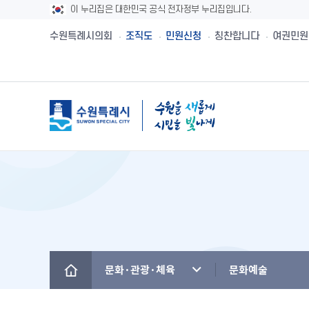
이 누리집은 대한민국 공식 전자정부 누리집입니다.
수원특례시의회
조직도
민원신청
칭찬합니다
여권민원
메뉴
시민제안
수원시보
수원시 유래와역사
시민헌장
새빛민원실 안내
주민참여예산제
공직자재산등록
설문투표
전자책
수원의 노래
수원지명유래
원스톱서비스 사
주민참여예산사
청렴메아리
신청접수
정책실명제
수원시 행정구역
수원시청사의 변천
베테랑이 간다
주민참여예산운
부정청탁 및 부
수원새빛돌봄
수원의 인물
역대시장/부시장
청렴시책공개
문화·관광·체육
문화예술
(구)수원만민광장
국내자매·우호도시
국제자매·우호도시
청렴자료실
수원을 아시나요
찾아오시는 길