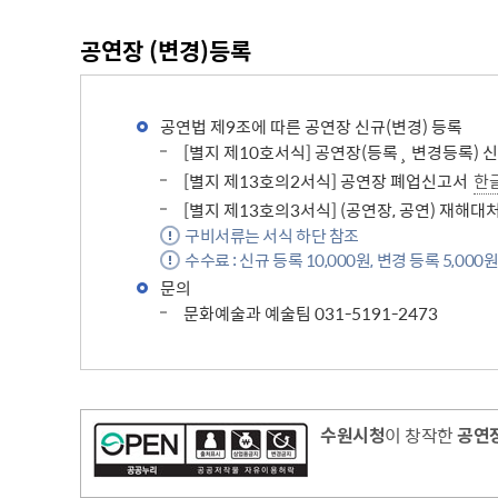
주차장 안내
공연장 (변경)등록
공직자 부조리 신고센터
인권정책
위조상품신고안내
시장 업무추진비
인권센터
공연법 제9조에 따른 공연장 신규(변경) 등록
예산낭비신고센터
부시장 업무추진비
인권위원회 소개
[별지 제10호서식] 공연장(등록¸ 변경등록) 
공익신고센터
본청 업무추진비
지도로 보는 지역정보
인권위원회 활동
[별지 제13호의2서식] 공연장 폐업신고서
한
복지·보조금 부정수급 및 공공재
사업소 업무추진비
생활지리정보
[별지 제13호의3서식] (공연장, 공연) 재해
정부24(인터넷민원발급)
정 부정청구 신고센터
휴먼콜센터
구비서류는 서식 하단 참조
대법원 전자가족관계등록시스템
은닉재산신고센터
수원시 행정정보
수수료 : 신규 등록 10,000원, 변경 등록 5,000
청탁금지법 신고센터
문의
바가지요금 신고안내
문화예술과 예술팀 031-5191-2473
인권침해신고
출자·출연기관 현황
각 위원회 현황
사용전검사 업무안내
출연기관 경영정보
시민고충처리위원
각 위원회 심의
사용전검사 관련 자료실
출연기관 결산정보
고충민원 신청
수원시청
이 창작한
공연장
사용전검사 관계 법규
고충민원 자료실
감리원 배치신고 업무 안내
정보통신설비 유지보수·관리 업