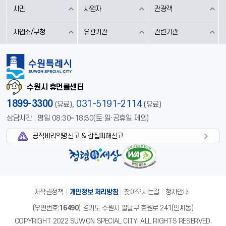
시민
사업자
관광객
사업소/구청
유관기관
관련기관
수원시 휴먼콜센터
1899-3300
,
031-5191-2114
(유료)
(유료)
상담시간 : 평일 08:30~18:30(토·일·공휴일 제외)
공직비리익명신고 & 갑질피해신고
저작권정책
개인정보 처리방침
찾아오시는길
청사안내
(우편번호:
16490
) 경기도 수원시 팔달구 효원로 241(인계동)
COPYRIGHT 2022 SUWON SPECIAL CITY. ALL RIGHTS RESERVED.