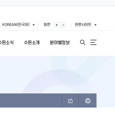
KOREAN(한국어)
화면
관련사이트
수원소식
수원소개
분야별정보
안내
도
직도
원문정보공개
여권민원실 안내
문장(CI)·시기
기
표
번호
정보공개목록
여권의 개요
문장(CI) 변천사
왕(공무원)
직정보 공개
비공개 대상정보 세부기준
여권 신청 (최초, 유효기간 만료)
시정비전(VI)
FAX민원)
적외이용,제3자제공
개인정보처리업무위탁
여권 재발급 및 기재사항변경
마스코트
제도 안내
리기기 운영관리방침
행정심판 재결결과
여권발급 수수료
나무·꽃·새·주 상징종
안내
과평가
여권 교부일 및 수령방법
브랜드 사용승인