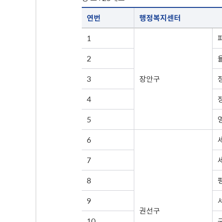
행정복지센터 일자리 상담실 운용 표(연번, 동 주민센터, 주소, 행정전화 순으로 안내 합니다.)
무
연번
행정복지센터
사용전검사 현황
1
2
3
장안구
4
5
6
7
8
9
권선구
10