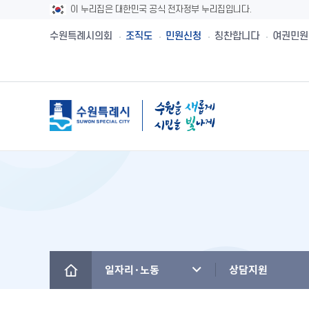
이 누리집은 대한민국 공식 전자정부 누리집입니다.
수원특례시의회
조직도
민원신청
칭찬합니다
여권민원
메뉴
시민제안
수원시보
수원시 유래와역사
시민헌장
새빛민원실 안내
주민참여예산제
공직자재산등록
설문투표
전자책
수원의 노래
수원지명유래
원스톱서비스 사
주민참여예산사
청렴메아리
신청접수
정책실명제
수원시 행정구역
수원시청사의 변천
베테랑이 간다
주민참여예산운
부정청탁 및 부
수원새빛돌봄
수원의 인물
역대시장/부시장
청렴시책공개
일자리·노동
상담지원
(구)수원만민광장
국내자매·우호도시
국제자매·우호도시
청렴자료실
수원을 아시나요
찾아오시는 길