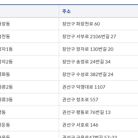
주소
파장동
장안구 파장천로 60
율천동
장안구 서부로 2106번길 27
정자1동
장안구 정자로 130번길 20
정자2동
장안구 송정로 24번길 34
영화동
장안구 수성로 382번길 24
세류2동
권선구 덕영대로 1107
세류3동
권선구 정조로 557
평동
권선구 평동로 76번길 13
서둔동
권선구 서호로 146
구운동
권선구 구운로47번길 57-33