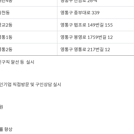
매탄4동
영통구 산남로 26-4
원천동
영통구 중부대로 339
광교2동
영통구 법조로 149번길 155
영통1동
영통구 봉영로 1759번길 12
영통2동
영통구 영통로 217번길 12
인구직 알선 등 실시
구인기업 직접방문 및 구인상담 실시
)
지원
업률 향상