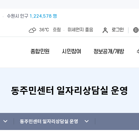
수원시 인구
1,224,578 명
36℃
흐림
미세먼지
좋음
로그인
종합민원
시민참여
정보공개/개방
동주민센터 일자리상담실 운영
예산절감내실을 위한 계약심사실시
수원시 민원인의 권리와 의무
제안안내
특례시란
민원서류접수
칭찬합니다
정보공개제
수원시 조
전예약
업제안
직무관련 금품 처리결과 공개
전입시민안내
제안심사 결과
특례시 이야기
무인민원발급
수상내역
사전정보공
부서별팩스
영계획
패공직자 공개
감사·조사결과공개
외국인(외국국적동포)인감신고
특례시 홍보센터
인감증명발급
이달의 친절
수원시 조
청사안내
청사신축비용공개
주민등록증, 등.초본 발급
어디서나민원(
개인정보목
동주민센터 일자리상담실 운영
행정재산 관리위탁 현황 공개
민원1회방문처리제 안내
사전심사청구
영상정보처
사전상담 예약제 안내
민원후견인제 
연도별 성