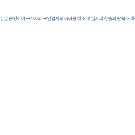
사회적 약자 배려 창구 운영
민원수수료안
구술.전화로 신청가능 민원안내
행정정보공동
가사홈서비스
본인서명사실
담실을 운영하여 구직자와 구인업체의 어려움 해소 및 일자리 창출의 활력소 제
원탁토론회 등
고향사랑기
전자본인서명확인서발급
통합폐업신고
주민총회
인터넷청구
고향사랑 
공공데이터 
시민배심법정
각종서식
고향사랑 
수원통계
접수기관
공지사항
수원시 데이
데이터 관련
공공데이터
종합센터
규제개혁
회 소개
결과
적극행정과 소극행정