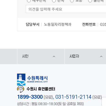
매우만족
만족
보통
불만족
담당자 정보
담당자 정보
담당부서
노동일자리정책과
전화번호
031
시민
사업자
수원시 휴먼콜센터
1899-3300
,
031-5191-2114
(유료)
(유료)
상담시간 : 평일 08:30~18:30(토·일·공휴일 제외)