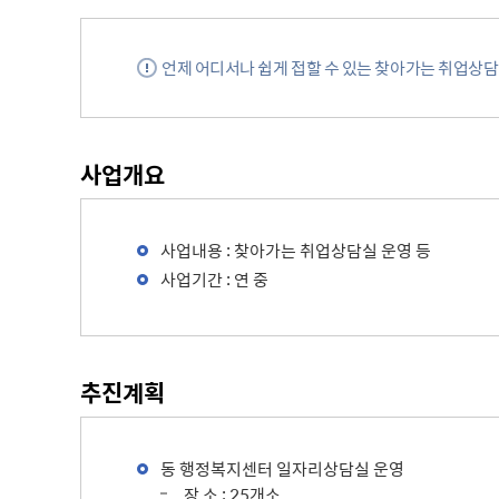
주차장 안내
언제 어디서나 쉽게 접할 수 있는 찾아가는 취업상
공직자 부조리 신고센터
인권정책
위조상품신고안내
시장 업무추진비
인권센터
예산낭비신고센터
부시장 업무추진비
인권위원회 소개
공익신고센터
본청 업무추진비
지도로 보는 지역정보
인권위원회 활동
사업개요
복지·보조금 부정수급 및 공공재
사업소 업무추진비
생활지리정보
정부24(인터넷민원발급)
정 부정청구 신고센터
휴먼콜센터
사업내용 : 찾아가는 취업상담실 운영 등
대법원 전자가족관계등록시스템
은닉재산신고센터
수원시 행정정보
사업기간 : 연 중
청탁금지법 신고센터
바가지요금 신고안내
인권침해신고
출자·출연기관 현황
각 위원회 현황
사용전검사 업무안내
출연기관 경영정보
시민고충처리위원
각 위원회 심의
추진계획
사용전검사 관련 자료실
출연기관 결산정보
고충민원 신청
사용전검사 관계 법규
고충민원 자료실
동 행정복지센터 일자리상담실 운영
감리원 배치신고 업무 안내
장 소 : 25개소
정보통신설비 유지보수·관리 업