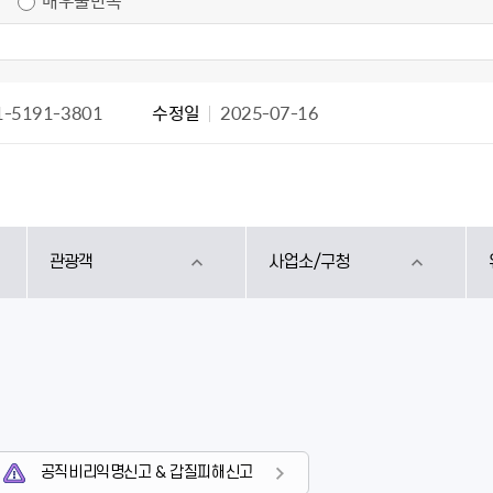
매우불만족
-5191-3801
수정일
2025-07-16
관광객
사업소/구청
공직비리익명신고 & 갑질피해신고