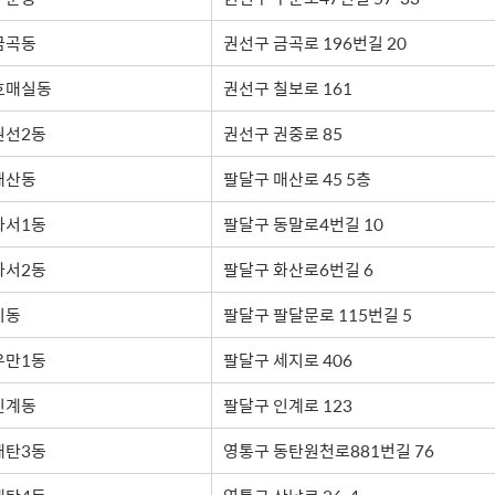
금곡동
권선구 금곡로 196번길 20
호매실동
권선구 칠보로 161
권선2동
권선구 권중로 85
매산동
팔달구 매산로 45 5층
화서1동
팔달구 동말로4번길 10
화서2동
팔달구 화산로6번길 6
지동
팔달구 팔달문로 115번길 5
우만1동
팔달구 세지로 406
인계동
팔달구 인계로 123
매탄3동
영통구 동탄원천로881번길 76