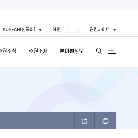
KOREAN(한국어)
화면
관련사이트
수원소식
수원소개
분야별정보
안내
도
직도
원문정보공개
여권민원실 안내
문장(CI)·시기
기
표
번호
정보공개목록
여권의 개요
문장(CI) 변천사
왕(공무원)
직정보 공개
비공개 대상정보 세부기준
여권 신청 (최초, 유효기간 만료)
시정비전(VI)
FAX민원)
적외이용,제3자제공
개인정보처리업무위탁
여권 재발급 및 기재사항변경
마스코트
제도 안내
리기기 운영관리방침
행정심판 재결결과
여권발급 수수료
나무·꽃·새·주 상징종
안내
과평가
여권 교부일 및 수령방법
브랜드 사용승인