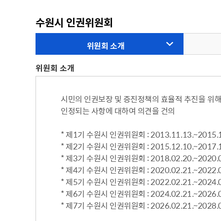
주차장 안내
수원시 인권위원회
공직자 부조리 신고센터
인권정책
위원회 소개
위조상품신고안내
시장 업무추진비
인권센터
예산낭비신고센터
부시장 업무추진비
인권위원회 소개
위원회 소개
공익신고센터
본청 업무추진비
지도로 보는 지역정보
인권위원회 활동
복지·보조금 부정수급 및 공공재
사업소 업무추진비
생활지리정보
시민의 인권보장 및 증진정책의 효율적 추진을 위해
정부24(인터넷민원발급)
정 부정청구 신고센터
휴먼콜센터
인정되는 사항에 대하여 의견을 건의
대법원 전자가족관계등록시스템
은닉재산신고센터
수원시 행정정보
청탁금지법 신고센터
* 제1기 수원시 인권위원회 : 2013.11.13.~2015.1
바가지요금 신고안내
* 제2기 수원시 인권위원회 : 2015.12.10.~2017.1
인권침해신고
* 제3기 수원시 인권위원회 : 2018.02.20.~2020.0
출자·출연기관 현황
각 위원회 현황
* 제4기 수원시 인권위원회 : 2020.02.21.~2022.0
사용전검사 업무안내
출연기관 경영정보
시민고충처리위원
각 위원회 심의
* 제5기 수원시 인권위원회 : 2022.02.21.~2024.0
사용전검사 관련 자료실
출연기관 결산정보
고충민원 신청
* 제6기 수원시 인권위원회 : 2024.02.21.~2026.0
사용전검사 관계 법규
고충민원 자료실
* 제7기 수원시 인권위원회 : 2026.02.21.~2028.0
감리원 배치신고 업무 안내
정보통신설비 유지보수·관리 업