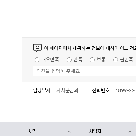
무
사용전검사 현황
콘텐츠 만족도 조사
이 페이지에서 제공하는 정보에 대하여 어느 정
만족도 조사
매우만족
만족
보통
불만족
담당자 정보
담당자 정보
담당부서
자치분권과
전화번호
1899-33
시민
사업자