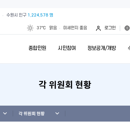
수원시 인구
1,224,578 명
37℃
맑음
미세먼지
좋음
로그인
종합민원
시민참여
정보공개/개방
각 위원회 현황
예산절감내실을 위한 계약심사실시
수원시 민원인의 권리와 의무
제안안내
특례시란
민원서류접수
칭찬합니다
정보공개제
수원시 조
전예약
업제안
직무관련 금품 처리결과 공개
전입시민안내
제안심사 결과
특례시 이야기
무인민원발급
수상내역
사전정보공
부서별팩스
영계획
패공직자 공개
감사·조사결과공개
외국인(외국국적동포)인감신고
특례시 홍보센터
인감증명발급
이달의 친절
수원시 조
청사안내
청사신축비용공개
주민등록증, 등.초본 발급
어디서나민원(
개인정보목
각 위원회 현황
행정재산 관리위탁 현황 공개
민원1회방문처리제 안내
사전심사청구
영상정보처
사전상담 예약제 안내
민원후견인제 
연도별 성