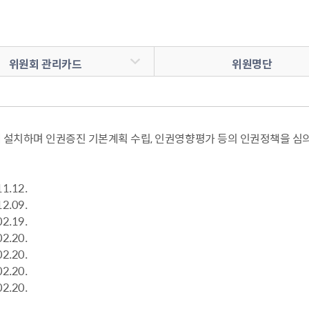
사회적 약자 배려 창구 운영
민원수수료안
구술.전화로 신청가능 민원안내
행정정보공동
가사홈서비스
본인서명사실
원탁토론회 등
고향사랑기
전자본인서명확인서발급
통합폐업신고
위원회 관리카드
위원명단
주민총회
인터넷청구
고향사랑 
공공데이터 
시민배심법정
각종서식
고향사랑 
수원통계
접수기관
공지사항
수원시 데이
데이터 관련
 설치하며 인권증진 기본계획 수립, 인권영향평가 등의 인권정책을 심
공공데이터
종합센터
1.12.
2.09.
2.19.
규제개혁
2.20.
회 소개
결과
적극행정과 소극행정
2.20.
2.20.
2.20.