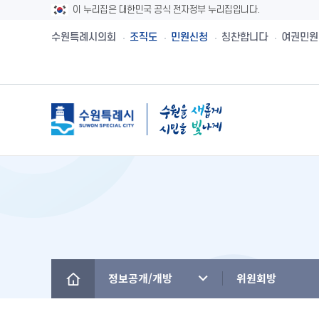
이 누리집은 대한민국 공식 전자정부 누리집입니다.
수원특례시의회
조직도
민원신청
칭찬합니다
여권민원
메뉴
시민제안
수원시보
수원시 유래와역사
시민헌장
새빛민원실 안내
주민참여예산제
공직자재산등록
설문투표
전자책
수원의 노래
수원지명유래
원스톱서비스 사
주민참여예산사
청렴메아리
신청접수
정책실명제
수원시 행정구역
수원시청사의 변천
베테랑이 간다
주민참여예산운
부정청탁 및 부
수원새빛돌봄
수원의 인물
역대시장/부시장
청렴시책공개
정보공개/개방
위원회방
(구)수원만민광장
국내자매·우호도시
국제자매·우호도시
청렴자료실
수원을 아시나요
찾아오시는 길