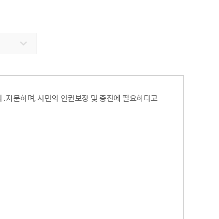
내
병역사항
수원이 캐릭터
이용안내
실시간 대기 현황
수원굿즈
확인서발급
온라인사전예약
부제 안내
답례품
제공 및 활용
지방공기업이란
기금사업
지방공기업 현황·경영정보
터 포털
산하 지방공기업 결산정보
 법·조례
의․자문하며, 시민의 인권보장 및 증진에 필요하다고
 수요조사
행정서비스헌장
공통서비스 이행표준