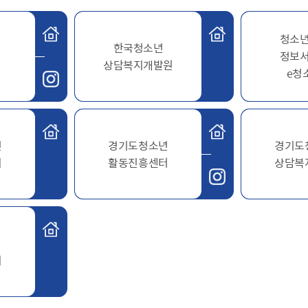
사회적 약자 배려 창구 운영
민원수수료안
구술.전화로 신청가능 민원안내
행정정보공동
청소
가사홈서비스
본인서명사실
한국청소년
원탁토론회 등
고향사랑기
정보
전자본인서명확인서발급
통합폐업신고
상담복지개발원
주민총회
인터넷청구
고향사랑 
공공데이터 
e청
시민배심법정
각종서식
고향사랑 
수원통계
접수기관
공지사항
수원시 데이
데이터 관련
공공데이터
년
경기도청소년
경기도
종합센터
회
활동진흥센터
상담복
규제개혁
회 소개
결과
적극행정과 소극행정
회