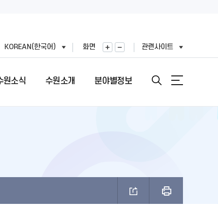
KOREAN(한국어)
화면
관련사이트
수원소식
수원소개
분야별정보
안내
도
직도
원문정보공개
여권민원실 안내
문장(CI)·시기
기
표
번호
정보공개목록
여권의 개요
문장(CI) 변천사
왕(공무원)
직정보 공개
비공개 대상정보 세부기준
여권 신청 (최초, 유효기간 만료)
시정비전(VI)
FAX민원)
적외이용,제3자제공
개인정보처리업무위탁
여권 재발급 및 기재사항변경
마스코트
제도 안내
리기기 운영관리방침
행정심판 재결결과
여권발급 수수료
나무·꽃·새·주 상징종
안내
과평가
여권 교부일 및 수령방법
브랜드 사용승인