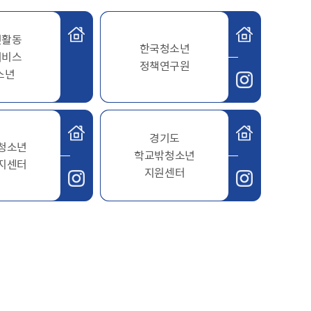
내
병역사항
수원이 캐릭터
이용안내
실시간 대기 현황
수원굿즈
년활동
확인서발급
온라인사전예약
한국청소년
부제 안내
서비스
정책연구원
답례품
제공 및 활용
지방공기업이란
소년
기금사업
지방공기업 현황·경영정보
터 포털
산하 지방공기업 결산정보
 법·조례
경기도
 수요조사
행정서비스헌장
청소년
학교밖청소년
공통서비스 이행표준
지센터
지원센터