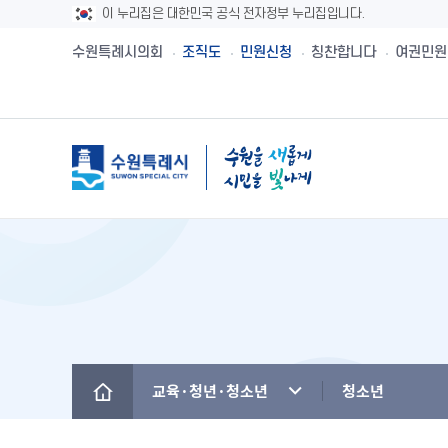
이 누리집은 대한민국 공식 전자정부 누리집입니다.
수원특례시의회
조직도
민원신청
칭찬합니다
여권민원
메뉴
시민제안
수원시보
수원시 유래와역사
시민헌장
새빛민원실 안내
주민참여예산제
공직자재산등록
설문투표
전자책
수원의 노래
수원지명유래
원스톱서비스 사
주민참여예산사
청렴메아리
신청접수
정책실명제
수원시 행정구역
수원시청사의 변천
베테랑이 간다
주민참여예산운
부정청탁 및 부
수원새빛돌봄
수원의 인물
역대시장/부시장
청렴시책공개
교육·청년·청소년
청소년
(구)수원만민광장
국내자매·우호도시
국제자매·우호도시
청렴자료실
수원을 아시나요
찾아오시는 길