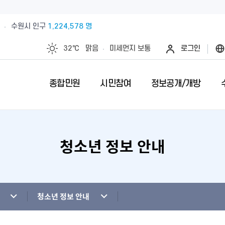
수원시 인구
1,224,578 명
32℃
맑음
미세먼지
보통
로그인
종합민원
시민참여
정보공개/개방
청소년 정보 안내
예산절감내실을 위한 계약심사실시
수원시 민원인의 권리와 의무
제안안내
특례시란
민원서류접수
칭찬합니다
정보공개제
수원시 조
전예약
업제안
직무관련 금품 처리결과 공개
전입시민안내
제안심사 결과
특례시 이야기
무인민원발급
수상내역
사전정보공
부서별팩스
영계획
패공직자 공개
감사·조사결과공개
외국인(외국국적동포)인감신고
특례시 홍보센터
인감증명발급
이달의 친절
수원시 조
청사안내
청사신축비용공개
주민등록증, 등.초본 발급
어디서나민원(
개인정보목
청소년 정보 안내
행정재산 관리위탁 현황 공개
민원1회방문처리제 안내
사전심사청구
영상정보처
사전상담 예약제 안내
민원후견인제 
연도별 성