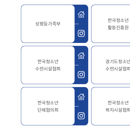
주차장 안내
한국청소년
공직자 부조리 신고센터
인권정책
성평등가족부
활동진흥원
위조상품신고안내
시장 업무추진비
인권센터
예산낭비신고센터
부시장 업무추진비
인권위원회 소개
공익신고센터
본청 업무추진비
지도로 보는 지역정보
인권위원회 활동
복지·보조금 부정수급 및 공공재
사업소 업무추진비
생활지리정보
정부24(인터넷민원발급)
정 부정청구 신고센터
휴먼콜센터
한국청소년
경기도청소
대법원 전자가족관계등록시스템
은닉재산신고센터
수원시 행정정보
수련시설협회
수련시설협
청탁금지법 신고센터
바가지요금 신고안내
인권침해신고
출자·출연기관 현황
각 위원회 현황
사용전검사 업무안내
출연기관 경영정보
시민고충처리위원
각 위원회 심의
한국청소년
한국청소년
사용전검사 관련 자료실
출연기관 결산정보
고충민원 신청
단체협의회
복지시설협
사용전검사 관계 법규
고충민원 자료실
감리원 배치신고 업무 안내
정보통신설비 유지보수·관리 업