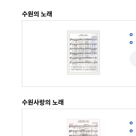
주차장 안내
수원의 노래
공직자 부조리 신고센터
인권정책
위조상품신고안내
시장 업무추진비
인권센터
예산낭비신고센터
부시장 업무추진비
인권위원회 소개
공익신고센터
본청 업무추진비
지도로 보는 지역정보
인권위원회 활동
복지·보조금 부정수급 및 공공재
사업소 업무추진비
생활지리정보
정부24(인터넷민원발급)
정 부정청구 신고센터
휴먼콜센터
대법원 전자가족관계등록시스템
은닉재산신고센터
수원시 행정정보
청탁금지법 신고센터
바가지요금 신고안내
인권침해신고
출자·출연기관 현황
각 위원회 현황
수원사랑의 노래
사용전검사 업무안내
출연기관 경영정보
시민고충처리위원
각 위원회 심의
사용전검사 관련 자료실
출연기관 결산정보
고충민원 신청
사용전검사 관계 법규
고충민원 자료실
감리원 배치신고 업무 안내
정보통신설비 유지보수·관리 업