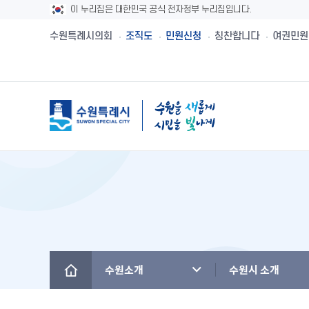
이 누리집은 대한민국 공식 전자정부 누리집입니다.
수원특례시의회
조직도
민원신청
칭찬합니다
여권민원
메뉴
시민제안
수원시보
수원시 유래와역사
시민헌장
새빛민원실 안내
주민참여예산제
공직자재산등록
설문투표
전자책
수원의 노래
수원지명유래
원스톱서비스 사
주민참여예산사
청렴메아리
신청접수
정책실명제
수원시 행정구역
수원시청사의 변천
베테랑이 간다
주민참여예산운
부정청탁 및 부
수원새빛돌봄
수원의 인물
역대시장/부시장
청렴시책공개
수원소개
수원시 소개
(구)수원만민광장
국내자매·우호도시
국제자매·우호도시
청렴자료실
수원을 아시나요
찾아오시는 길