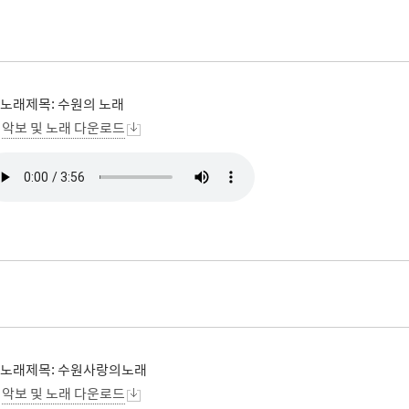
사회적 약자 배려 창구 운영
민원수수료안
구술.전화로 신청가능 민원안내
행정정보공동
가사홈서비스
본인서명사실
원탁토론회 등
고향사랑기
전자본인서명확인서발급
통합폐업신고
주민총회
인터넷청구
고향사랑 
공공데이터 
노래제목: 수원의 노래
시민배심법정
각종서식
고향사랑 
수원통계
악보 및 노래 다운로드
접수기관
공지사항
수원시 데이
데이터 관련
공공데이터
종합센터
규제개혁
회 소개
결과
적극행정과 소극행정
노래제목: 수원사랑의노래
악보 및 노래 다운로드