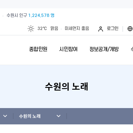
수원시 인구
1,224,578 명
32℃
맑음
미세먼지
좋음
로그인
종합민원
시민참여
정보공개/개방
수원의 노래
예산절감내실을 위한 계약심사실시
수원시 민원인의 권리와 의무
제안안내
특례시란
민원서류접수
칭찬합니다
정보공개제
수원시 조
전예약
업제안
직무관련 금품 처리결과 공개
전입시민안내
제안심사 결과
특례시 이야기
무인민원발급
수상내역
사전정보공
부서별팩스
영계획
패공직자 공개
감사·조사결과공개
외국인(외국국적동포)인감신고
특례시 홍보센터
인감증명발급
이달의 친절
수원시 조
청사안내
청사신축비용공개
주민등록증, 등.초본 발급
어디서나민원(
개인정보목
수원의 노래
행정재산 관리위탁 현황 공개
민원1회방문처리제 안내
사전심사청구
영상정보처
사전상담 예약제 안내
민원후견인제 
연도별 성