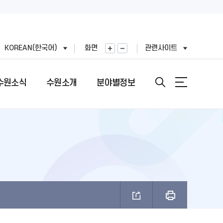
KOREAN(한국어)
화면
관련사이트
수원소식
수원소개
분야별정보
안내
도
직도
원문정보공개
여권민원실 안내
문장(CI)·시기
기
표
번호
정보공개목록
여권의 개요
문장(CI) 변천사
왕(공무원)
직정보 공개
비공개 대상정보 세부기준
여권 신청 (최초, 유효기간 만료)
시정비전(VI)
FAX민원)
적외이용,제3자제공
개인정보처리업무위탁
여권 재발급 및 기재사항변경
마스코트
제도 안내
리기기 운영관리방침
행정심판 재결결과
여권발급 수수료
나무·꽃·새·주 상징종
안내
과평가
여권 교부일 및 수령방법
브랜드 사용승인