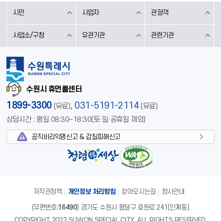
시민
사업자
관광객
사업소/구청
유관기관
관련기관
수원시 휴먼콜센터
1899-3300
,
031-5191-2114
(유료)
(유료)
상담시간 : 평일 08:30~18:30(토·일·공휴일 제외)
공직비리익명신고 & 갑질피해신고
저작권정책
개인정보 처리방침
찾아오시는길
청사안내
(우편번호:
16490
) 경기도 수원시 팔달구 효원로 241(인계동)
COPYRIGHT 2022 SUWON SPECIAL CITY. ALL RIGHTS RESERVED.