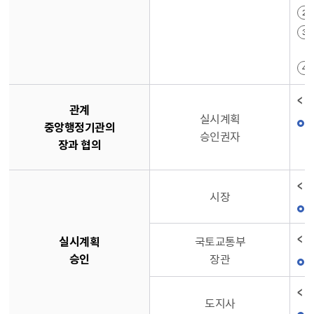
< 
관계
실시계획
중앙행정기관의
승인권자
장과 협의
< 
시장
< 
실시계획
국토교통부
승인
장관
< 
도지사