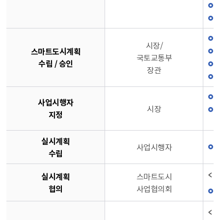
시장/
스마트도시계획
국토교통부
수립 / 승인
장관
사업시행자
시장
지정
실시계획
사업시행자
수립
< 
실시계획
스마트도시
협의
사업협의회
< 