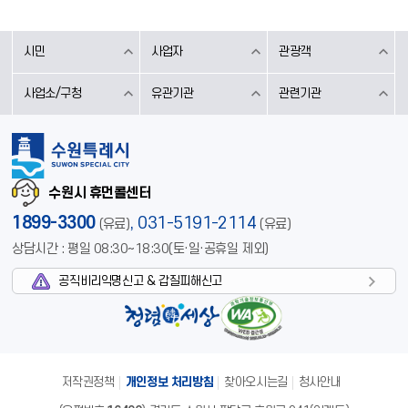
시민
사업자
관광객
사업소/구청
유관기관
관련기관
수원시 휴먼콜센터
1899-3300
,
031-5191-2114
(유료)
(유료)
상담시간 : 평일 08:30~18:30(토·일·공휴일 제외)
공직비리익명신고 & 갑질피해신고
저작권정책
개인정보 처리방침
찾아오시는길
청사안내