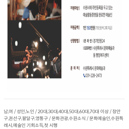
남,여 / 성인,노인 / 20대,30대,40대,50대,60대,70대 이상 / 장안
구,권선구,팔달구,영통구 / 문화관광,수원소식 / 문화예술인,수원특
례시,예술인 기회소득,첫 시행