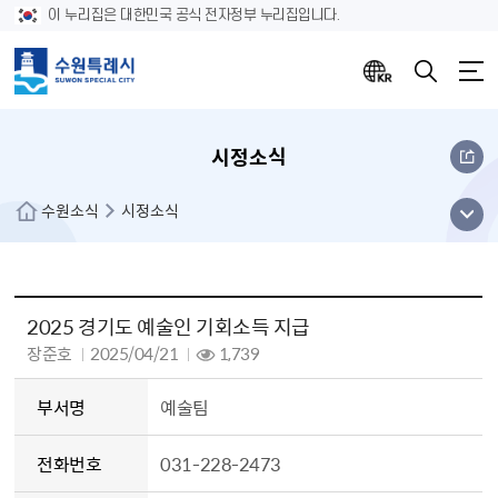
이 누리집은 대한민국 공식 전자정부 누리집입니다.
시정소식
메뉴
수원소식
시정소식
열기
수원소식 시정소식 상세내용(게시판 상세내용으로 제목,등록자명,부서명,전화번호,등록일시,조회수,첨부파일,내용 정보를 제공합니다.)
2025 경기도 예술인 기회소득 지급
작성자
장준호
2025/04/21
1,739
작성일
조회
부서명
예술팀
전화번호
031-228-2473