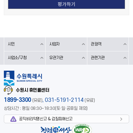
시민
사업자
관광객
사업소/구청
유관기관
관련기관
수원시 휴먼콜센터
1899-3300
,
031-5191-2114
(유료)
(유료)
상담시간 : 평일 08:30~18:30(토·일·공휴일 제외)
공직비리익명신고 & 갑질피해신고