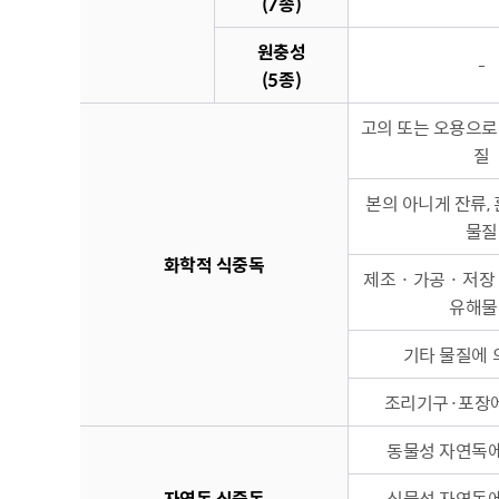
(7종)
원충성
-
(5종)
고의 또는 오용으로
질
본의 아니게 잔류,
물질
화학적 식중독
제조 · 가공 · 저
유해물
기타 물질에 
조리기구·포장에
동물성 자연독에
자연독 식중독
식물성 자연독에