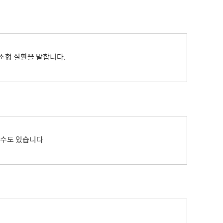
내
병역사항
수원이 캐릭터
이용안내
실시간 대기 현황
수원굿즈
확인서발급
온라인사전예약
부제 안내
답례품
제공 및 활용
지방공기업이란
소형 질환을 말합니다.
기금사업
지방공기업 현황·경영정보
터 포털
산하 지방공기업 결산정보
 법·조례
 수요조사
행정서비스헌장
공통서비스 이행표준
할 수도 있습니다