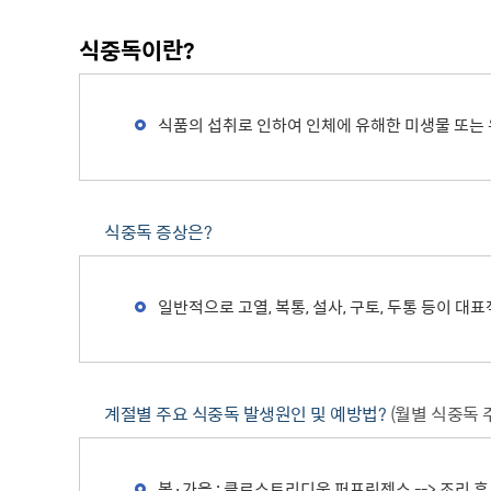
주차장 안내
식중독이란?
공직자 부조리 신고센터
인권정책
위조상품신고안내
시장 업무추진비
인권센터
식품의 섭취로 인하여 인체에 유해한 미생물 또는
예산낭비신고센터
부시장 업무추진비
인권위원회 소개
공익신고센터
본청 업무추진비
지도로 보는 지역정보
인권위원회 활동
복지·보조금 부정수급 및 공공재
사업소 업무추진비
생활지리정보
정부24(인터넷민원발급)
정 부정청구 신고센터
휴먼콜센터
식중독 증상은?
대법원 전자가족관계등록시스템
은닉재산신고센터
수원시 행정정보
청탁금지법 신고센터
일반적으로 고열, 복통, 설사, 구토, 두통 등이 
바가지요금 신고안내
인권침해신고
출자·출연기관 현황
각 위원회 현황
사용전검사 업무안내
출연기관 경영정보
시민고충처리위원
각 위원회 심의
사용전검사 관련 자료실
출연기관 결산정보
고충민원 신청
계절별 주요 식중독 발생원인 및 예방법?
(월별 식중독 
사용전검사 관계 법규
고충민원 자료실
감리원 배치신고 업무 안내
봄·가을 : 클로스트리디움 퍼프린젠스 --> 조리 후
정보통신설비 유지보수·관리 업