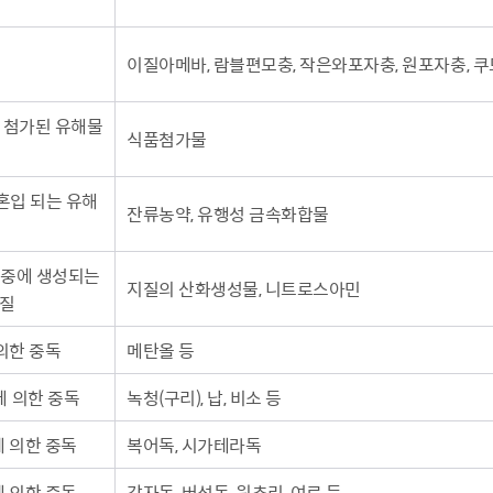
이질아메바, 람블편모충, 작은와포자충, 원포자충, 
 첨가된 유해물
식품첨가물
 혼입 되는 유해
잔류농약, 유행성 금속화합물
장 중에 생성되는
지질의 산화생성물, 니트로스아민
질
의한 중독
메탄올 등
 의한 중독
녹청(구리), 납, 비소 등
 의한 중독
복어독, 시가테라독
 의한 중독
감자독, 버섯독, 원추리, 여로 등