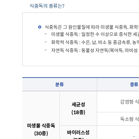
식중독의 종류는?
식중독은 그 원인물질에 따라 미생물 식중독, 화학
미생물 식중독 : 일정한 수 이상으로 증식한 
화학적 식중독 : 수은, 납, 비소 등 중금속류,
자연독 식중독 : 동물성 자연독(복어독, 마비성
식중독 종류(분류, 종류, 원인균 및 물질 순의 정보)
분류
종류
감염형 
세균성
(18종)
독소형 
미생물 식중독
바이러스성
(30종)
-