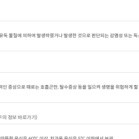
사회적 약자 배려 창구 운영
민원수수료안
구술.전화로 신청가능 민원안내
행정정보공동
가사홈서비스
본인서명사실
원탁토론회 등
고향사랑기
전자본인서명확인서발급
통합폐업신고
주민총회
인터넷청구
고향사랑 
공공데이터 
 유독 물질에 의하여 발생하였거나 발생한 것으로 판단되는 감염성 또는 독
시민배심법정
각종서식
고향사랑 
수원통계
접수기관
공지사항
수원시 데이
데이터 관련
공공데이터
종합센터
대표적인 증상으로 때로는 호흡곤란, 탈수증상 등을 일으켜 생명을 위험하게 
규제개혁
회 소개
결과
적극행정과 소극행정
주의 정보 바로가기)
 따뜻한 음식은 60℃ 이상, 차가운 음식은 5℃ 이하에서 보관