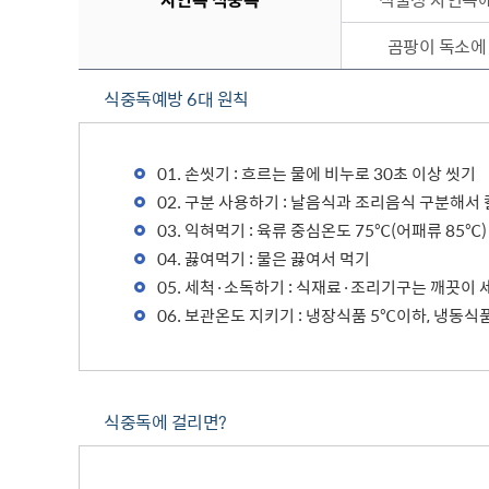
곰팡이 독소에
식중독예방 6대 원칙
01. 손씻기 : 흐르는 물에 비누로 30초 이상 씻기
02. 구분 사용하기 : 날음식과 조리음식 구분해서
03. 익혀먹기 : 육류 중심온도 75℃(어패류 85℃
04. 끓여먹기 : 물은 끓여서 먹기
05. 세척·소독하기 : 식재료·조리기구는 깨끗이
06. 보관온도 지키기 : 냉장식품 5℃이하, 냉동식
식중독에 걸리면?