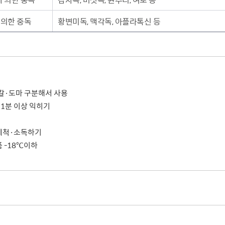
 의한 중독
황변미독, 맥각독, 아플라톡신 등
 칼·도마 구분해서 사용
) 1분 이상 익히기
 세척·소독하기
품 -18℃이하