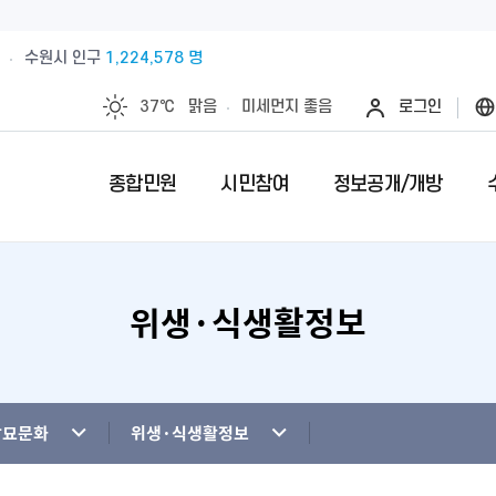
수원시 인구
1,224,578 명
37℃
맑음
미세먼지
좋음
로그인
종합민원
시민참여
정보공개/개방
위생·식생활정보
예산절감내실을 위한 계약심사실시
수원시 민원인의 권리와 의무
제안안내
특례시란
민원서류접수
칭찬합니다
정보공개제
수원시 조
전예약
업제안
직무관련 금품 처리결과 공개
전입시민안내
제안심사 결과
특례시 이야기
무인민원발급
수상내역
사전정보공
부서별팩스
영계획
패공직자 공개
감사·조사결과공개
외국인(외국국적동포)인감신고
특례시 홍보센터
인감증명발급
이달의 친절
수원시 조
청사안내
청사신축비용공개
주민등록증, 등.초본 발급
어디서나민원(
개인정보목
장묘문화
위생·식생활정보
행정재산 관리위탁 현황 공개
민원1회방문처리제 안내
사전심사청구
영상정보처
사전상담 예약제 안내
민원후견인제 
연도별 성