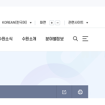
KOREAN(한국어)
화면
관련사이트
수원소식
수원소개
분야별정보
안내
도
직도
원문정보공개
여권민원실 안내
문장(CI)·시기
기
표
번호
정보공개목록
여권의 개요
문장(CI) 변천사
왕(공무원)
직정보 공개
비공개 대상정보 세부기준
여권 신청 (최초, 유효기간 만료)
시정비전(VI)
FAX민원)
적외이용,제3자제공
개인정보처리업무위탁
여권 재발급 및 기재사항변경
마스코트
제도 안내
리기기 운영관리방침
행정심판 재결결과
여권발급 수수료
나무·꽃·새·주 상징종
안내
과평가
여권 교부일 및 수령방법
브랜드 사용승인