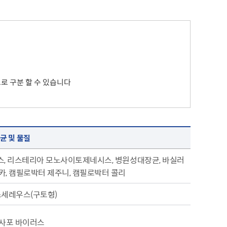
으로 구분 할 수 있습니다
균 및 물질
스, 리스테리아 모노사이토제네시스, 병원성대장균, 바실러
카, 캠필로박터 제주니, 캠필로박터 콜리
스세레우스(구토형)
, 사포 바이러스