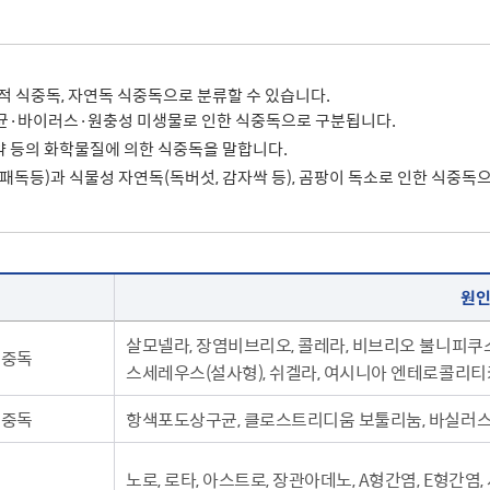
적 식중독, 자연독 식중독으로 분류할 수 있습니다.
세균·바이러스·원충성 미생물로 인한 식중독으로 구분됩니다.
 농약 등의 화학물질에 의한 식중독을 말합니다.
 패독등)과 식물성 자연독(독버섯, 감자싹 등), 곰팡이 독소로 인한 식중독
원인
살모넬라, 장염비브리오, 콜레라, 비브리오 불니피쿠
식중독
스세레우스(설사형), 쉬겔라, 여시니아 엔테로콜리티
식중독
항색포도상구균, 클로스트리디움 보툴리눔, 바실러
노로, 로타, 아스트로, 장관아데노, A형간염, E형간염