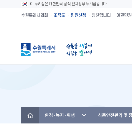
이 누리집은 대한민국 공식 전자정부 누리집입니다.
수원특례시의회
조직도
민원신청
칭찬합니다
여권민원
메뉴
시민제안
수원시보
수원시 유래와역사
시민헌장
새빛민원실 안내
주민참여예산제
공직자재산등록
설문투표
전자책
수원의 노래
수원지명유래
원스톱서비스 사
주민참여예산사
청렴메아리
신청접수
정책실명제
수원시 행정구역
수원시청사의 변천
베테랑이 간다
주민참여예산운
부정청탁 및 부
수원새빛돌봄
수원의 인물
역대시장/부시장
청렴시책공개
환경·녹지·위생
식품안전관리 및 
(구)수원만민광장
국내자매·우호도시
국제자매·우호도시
청렴자료실
수원을 아시나요
찾아오시는 길