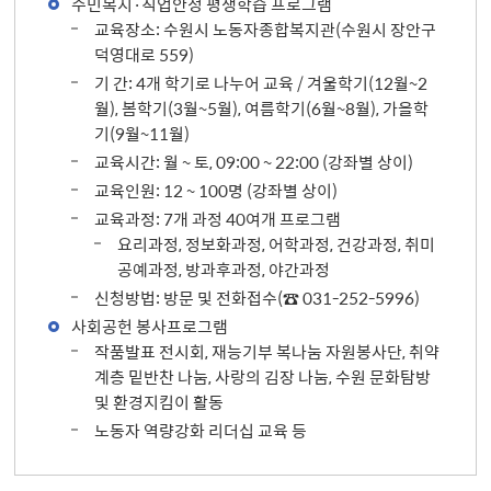
주민복지·직업안정 평생학습 프로그램
교육장소: 수원시 노동자종합복지관(수원시 장안구
덕영대로 559)
기 간: 4개 학기로 나누어 교육 / 겨울학기(12월~2
월), 봄학기(3월~5월), 여름학기(6월~8월), 가을학
기(9월~11월)
교육시간: 월 ~ 토, 09:00 ~ 22:00 (강좌별 상이)
교육인원: 12 ~ 100명 (강좌별 상이)
교육과정: 7개 과정 40여개 프로그램
요리과정, 정보화과정, 어학과정, 건강과정, 취미
공예과정, 방과후과정, 야간과정
신청방법: 방문 및 전화접수(☎ 031-252-5996)
사회공헌 봉사프로그램
작품발표 전시회, 재능기부 복나눔 자원봉사단, 취약
계층 밑반찬 나눔, 사랑의 김장 나눔, 수원 문화탐방
및 환경지킴이 활동
노동자 역량강화 리더십 교육 등