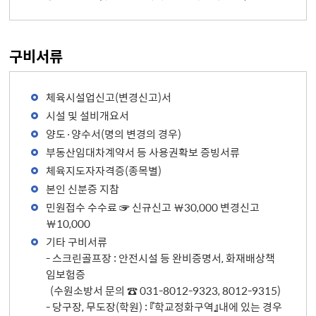
구비서류
체육시설업신고(변경신고)서
시설 및 설비개요서
양도·양수서(명의 변경의 경우)
부동산임대차계약서 등 사용권확보 증빙서류
체육지도자자격증(종목별)
본인 신분증 지참
민원접수 수수료 ☞ 신규신고 ￦30,000 변경신고
￦10,000
기타 구비서류
- 스크린골프장 : 안전시설 등 완비증명서, 화재배상책
임보험증
(수원소방서 문의 ☎ 031-8012-9323, 8012-9315)
- 당구장, 무도장(학원) : 『학교정화구역』내에 있는 경우