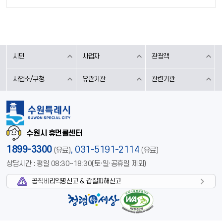
시민
사업자
관광객
사업소/구청
유관기관
관련기관
수원시 휴먼콜센터
1899-3300
,
031-5191-2114
(유료)
(유료)
상담시간 : 평일 08:30~18:30(토·일·공휴일 제외)
공직비리익명신고 & 갑질피해신고