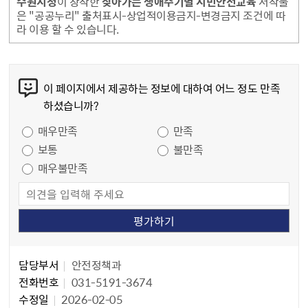
수원시청
이 창작한
찾아가는 생애주기별 시민안전교육
저작물
은 "공공누리" 출처표시-상업적이용금지-변경금지 조건에 따
라 이용 할 수 있습니다.
콘텐츠 만족도 조사
이 페이지에서 제공하는 정보에 대하여 어느 정도 만족
하셨습니까?
만족도 조사
매우만족
만족
보통
불만족
매우불만족
담당자 정보
담당자 정보
담당부서
안전정책과
전화번호
031-5191-3674
수정일
2026-02-05