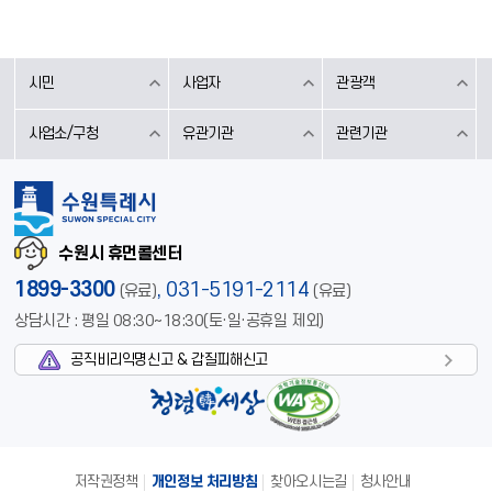
시민
사업자
관광객
사업소/구청
유관기관
관련기관
수원시 휴먼콜센터
1899-3300
,
031-5191-2114
(유료)
(유료)
상담시간 : 평일 08:30~18:30(토·일·공휴일 제외)
공직비리익명신고 & 갑질피해신고
저작권정책
개인정보 처리방침
찾아오시는길
청사안내