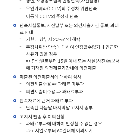
경찰, 소방공무원의 현장단속(사진촬영)
무인카메라(CCTV)의 주정차 위반단속
이동식 CCTV의 주정차 단속
단속사실통보, 자진납부 또는 의견제출기간 통보, 과태
료 안내
기한내 납부시 20%감경 혜택
주정차위반 단속에 대하여 인정할수없거나 긴급한
사유가 있을 경우
=> 단속일로부터 15일 이내 또는 사실(사전)통보서
에 기재된 의견제출기간내에 의견제출
제출된 의견제출서에 대하여 심사
의견제출수용 => 과태료 미부과
의견제출미수용 => 과태료부과
단속자료에 근거 과태료 부과
단속된 다음날 마지막날 고지서 송부
고지서 발송 후 이의신청
과태료부과에 대하여 인정할 수 없는 경우
=>고지일로부터 60일내에 이의제기