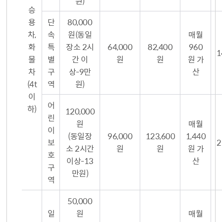
원)
승
용
단
80,000
차,
속
원(동일
매월
화
특
장소 2시
64,000
82,400
960
1
물
별
간 이
원
원
원 가
차
구
상-9만
산
(4t
역
원)
이
어
하)
120,000
린
원
매월
이
(동일장
96,000
123,600
1,440
보
2
소 2시간
원
원
원 가
호
이상-13
산
구
만원)
역
50,000
일
원
매월