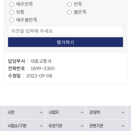
매우만족
만족
보통
불만족
매우불만족
담당자 정보
담당자 정보
담당부서
대중교통과
전화번호
1899-3300
수정일
2022-09-08
시민
사업자
관광객
사업소/구청
유관기관
관련기관