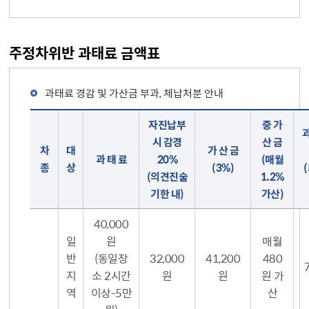
주정차위반 과태료 금액표
과태료 경감 및 가산금 부과, 체납처분 안내
과태료 경감 및 가산금 부과, 체납처분 안내(차종, 대상 과태료, 자진납부 시 감경, 가산금, 중가산금, 과태료 최고액 안내)
자진납부
중 가
시 감경
산 금
차
대
가 산 금
과 태 료
20%
(매월
종
상
(3%)
(의견진술
1.2%
기한 내)
가산)
40,000
일
원
매월
반
(동일장
32,000
41,200
480
지
소 2시간
원
원
원 가
역
이상-5만
산