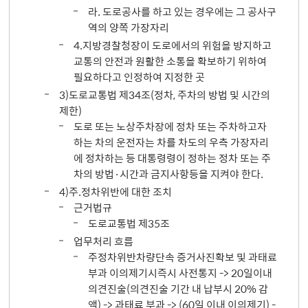
라. 도로공사를 하고 있는 경우에는 그 공사구
역의 양쪽 가장자리
4.지방경찰청장이 도로에서의 위험을 방지하고
교통의 안전과 원활한 소통을 확보하기 위하여
필요하다고 인정하여 지정한 곳
3)도로교통법 제34조(정차, 주차의 방법 및 시간의
제한)
도로 또는 노상주차장에 정차 또는 주차하고자
하는 차의 운전자는 차를 차도의 우측 가장자리
에 정차하는 등 대통령령이 정하는 정차 또는 주
차의 방법·시간과 금지사항등을 지켜야 한다.
4)주.정차위반에 대한 조치
근거법규
도로교통법 제35조
업무처리 흐름
주정차위반차량단속 증거사진확보 및 과태료
부과 이의제기시즉시 사전통지 -> 20일이내
의견진술(의견진술 기간 내 납부시 20% 감
액) -> 과태료 부과 -> (60일 이내 이의제기) -