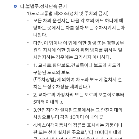
다.불법주.정차단속 근거
1)도로교통법 제32조(정차 및 주차의 금지)
모든 차의 운전자는 다음 각 호의 어느 하나에 해
당하는 곳에서는 차를 정차 또는 주차시켜서는아
니된다.
다만, 이 법이나 이 법에 의한 명령 또는 경찰공무
원의 지시에 의한 경우와 위험 방지를 위하여 일
시정지하는 경우에는 그러하지 아니하다.
1. 교차로.횡단보도.건널목이나 보도와 차도가
구분된 도로의 보도
(「주차장법」에 의하여 차도와 보도에 걸쳐서 설
치된 노상주차장을 제외한다.)
2. 교차로의 가장자리 또는 도로의 모퉁이로부터
5미터 이내의 곳
3.안전지대가 설치된도로에서는 그 안전지대의
사방으로부터 각각 10미터 이내의 곳
4.버스여객자동차의 정류를 표시하는 기둥이나
판 또는 선이 설치된 곳으로부터 10미터이내의