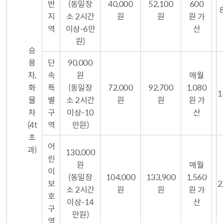
반
(동일장
40,000
52,100
600
지
소 2시간
원
원
원 가
역
이상-6만
산
원)
승
용
단
90,000
차,
속
원
매월
화
특
(동일장
72,000
92,700
1,080
1
물
별
소 2시간
원
원
원 가
차
구
이상-10
산
(4t
역
만원)
초
어
과)
130,000
린
원
매월
이
(동일장
104,000
133,900
1,560
보
2
소 2시간
원
원
원 가
호
이상-14
산
구
만원)
역