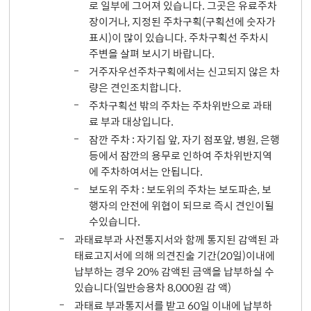
로 일부에 그어져 있습니다. 그곳은 유료주차
장이거나, 지정된 주차구획(구획선에 숫자가
표시)이 많이 있습니다. 주차구획선 주차시
주변을 살펴 보시기 바랍니다.
거주자우선주차구획에서는 신고되지 않은 차
량은 견인조치합니다.
주차구획선 밖의 주차는 주차위반으로 과태
료 부과 대상입니다.
잠깐 주차 : 자기집 앞, 자기 점포앞, 병원, 은행
등에서 잠깐의 용무로 인하여 주차위반지역
에 주차하여서는 안됩니다.
보도위 주차 : 보도위의 주차는 보도파손, 보
행자의 안전에 위협이 되므로 즉시 견인이될
수있습니다.
과태료부과 사전통지서와 함께 통지된 감액된 과
태료고지서에 의해 의견진술 기간(20일)이내에
납부하는 경우 20% 감액된 금액을 납부하실 수
있습니다(일반승용차 8,000원 감 액)
과태료 부과통지서를 받고 60일 이내에 납부하