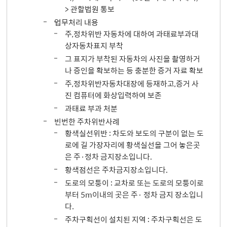
> 관할법원 통보
업무처리 내용
주,정차위반 자동차에 대하여 과태료부과대
상자동차표지 부착
그 표지가 부착된 자동차의 사진을 촬영하거
나 증인을 확보하는 등 충분한 증거 자료 확보
주,정차위반자동차대장에 등재하고,증거 사
진 컴퓨터에 화상입력하여 보존
과태료 부과 처분
빈번한 주차위반사례
황색실선위반 : 차도와 보도의 구분이 없는 도
로에 길 가장자리에 황색실선을 그어 놓은곳
은 주·정차 금지장소입니다.
황색점선은 주차금지장소입니다.
도로의 모퉁이 : 교차로 또는 도로의 모퉁이로
부터 5m이내의 곳은 주· 정차 금지 장소입니
다.
주차구획선이 설치된 지역 : 주차구획선은 도