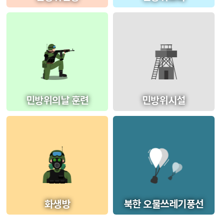
민방위의날 훈련
민방위시설
화생방
북한 오물쓰레기풍선