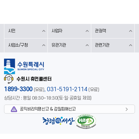
시민
사업자
관광객
사업소/구청
유관기관
관련기관
수원시 휴먼콜센터
1899-3300
,
031-5191-2114
(유료)
(유료)
상담시간 : 평일 08:30~18:30(토·일·공휴일 제외)
공직비리익명신고 & 갑질피해신고