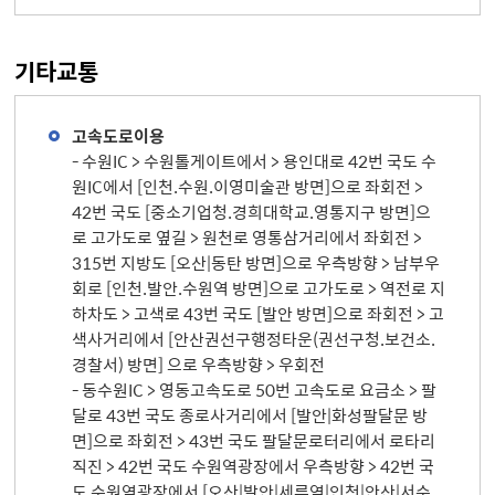
기타교통
고속도로이용
- 수원IC > 수원톨게이트에서 > 용인대로 42번 국도 수
원IC에서 [인천.수원.이영미술관 방면]으로 좌회전 >
42번 국도 [중소기업청.경희대학교.영통지구 방면]으
로 고가도로 옆길 > 원천로 영통삼거리에서 좌회전 >
315번 지방도 [오산|동탄 방면]으로 우측방향 > 남부우
회로 [인천.발안.수원역 방면]으로 고가도로 > 역전로 지
하차도 > 고색로 43번 국도 [발안 방면]으로 좌회전 > 고
색사거리에서 [안산권선구행정타운(권선구청.보건소.
경찰서) 방면] 으로 우측방향 > 우회전
- 동수원IC > 영동고속도로 50번 고속도로 요금소 > 팔
달로 43번 국도 종로사거리에서 [발안|화성팔달문 방
면]으로 좌회전 > 43번 국도 팔달문로터리에서 로타리
직진 > 42번 국도 수원역광장에서 우측방향 > 42번 국
도 수원역광장에서 [오산|발안|세류역|인천|안산|서수