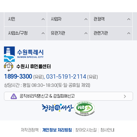
시민
사업자
관광객
사업소/구청
유관기관
관련기관
수원시 휴먼콜센터
1899-3300
,
031-5191-2114
(유료)
(유료)
상담시간 : 평일 08:30~18:30(토·일·공휴일 제외)
공직비리익명신고 & 갑질피해신고
저작권정책
개인정보 처리방침
찾아오시는길
청사안내