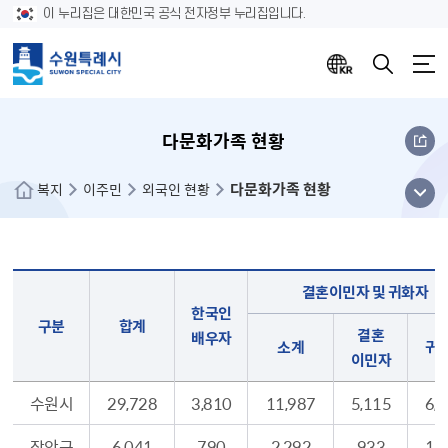
이 누리집은 대한민국 공식 전자정부 누리집입니다.
다문화가족 현황
다문화가족 현황
메뉴
복지
이주민
외국인 현황
열기
다문화 가족현황 - 구분, 합계, 한국인배우자, 결혼이민자 및 귀화자, 자녀, 기타 동거인, 소계, 결혼이민자, 귀화자, 소계, 귀화 및 외국국적자녀, 국내출생, 소계, 내국인, 외국인 순으로 정보를 제공
결혼이민자 및 귀화자
한국인
구분
합계
결혼
배우자
소계
귀
이민자
수원시
29,728
3,810
11,987
5,115
6,
장안구
6,041
790
2,292
933
1,