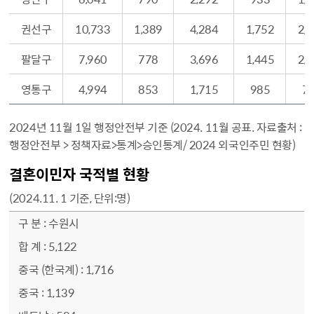
권선구
10,733
1,389
4,284
1,752
2,
팔달구
7,960
778
3,696
1,445
2,
영통구
4,994
853
1,715
985
7
2024년 11월 1일 행정안전부 기준 (2024. 11월 공표. 자료출처 :
행정안전부 > 정책자료>통계>승인통계/ 2024 외국인주민 현황)
결혼이민자 국적별 현황
(2024.11. 1 기준, 단위:명)
결혼이민자 국적별 현황 - 구 분, 합 계, 중국(한국계), 중국, 베트남, 일본, 필리핀, 미국, 캐나다, 태국, 몽골, 대만, 캄보디아, 기타 순으로 정보를 제공
수원시
5,122
1,716
1,139