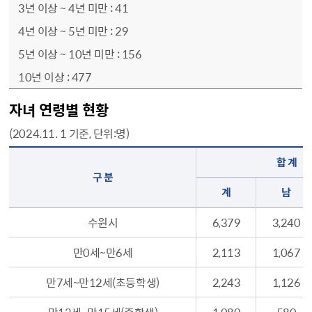
41
29
156
477
자녀 연령별 현황
(2024.11. 1 기준, 단위:명)
자녀 연령별 현황 - 구 분, 합 계, 귀화 및 외국국적 자녀, 국내출생 자녀, 계, 남, 여, 계, 남, 여, 계, 남, 여 순으로 정보를 제공
합 계
구 분
계
남
수원시
6,379
3,240
만0세~만6세
2,113
1,067
만7세~만12세(초등학생)
2,243
1,126