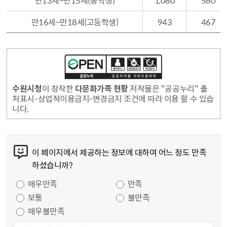
만13세~만15세(중학생)
1,080
580
만16세~만18세(고등학생)
943
467
수원시청
이 창작한
다문화가족 현황
저작물은 "공공누리" 출
처표시-상업적이용금지-변경금지 조건에 따라 이용 할 수 있습
니다.
콘텐츠 만족도 조사
이 페이지에서 제공하는 정보에 대하여 어느 정도 만족
하셨습니까?
만족도 조사
매우만족
만족
보통
불만족
매우불만족