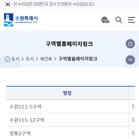
이 누리집은 대한민국 공식 전자정부 누리집입니다.
구역별홈페이지링크
구역별홈페이지링크
메뉴
도시
도시
재건축
열기
재건축 구역별홈페이지링크를 보여줍니다. 명칭, 전화번호(팩스), 조합 홈페이지 주소 등을 보실 수 있습니다
명칭
수원111-5구역
T.
수원115-12구역
T.
영통2구역
T.