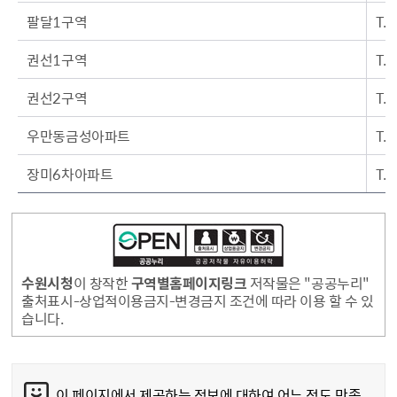
팔달1구역
T.
권선1구역
T.
권선2구역
T.
우만동금성아파트
T.
장미6차아파트
T.
수원시청
이 창작한
구역별홈페이지링크
저작물은 "공공누리"
출처표시-상업적이용금지-변경금지 조건에 따라 이용 할 수 있
습니다.
콘텐츠 만족도 조사
이 페이지에서 제공하는 정보에 대하여 어느 정도 만족